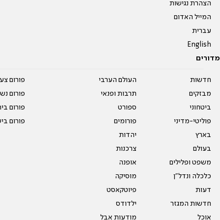
הצהרת נגישות
המייל האדום
עברית
English
מדורים
חדשות
העולם הערבי
פורום צע
מבזקים
תרבות ופנאי
פורום נשו
ביטחוני
ספורט
פורום בי
פוליטי-מדיני
פורומים
פורום בי
בארץ
יהדות
בעולם
צרכנות
משפט ופלילים
אופנה
כלכלה ונדל"ן
מוסיקה
דעות
פיוטקאסט
חדשות המגזר
ילדודס
אוכל
מודעות אבל