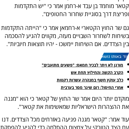
קטאר מוחמד בן עבד א-רחמן אמר כי "יש התקדמות
ופריצת דרך בסוגיית שחרור החטופים".
גם שר החוץ הקטארי א-רחמאן אמר כי "הייתה התקדמות
בשיחות לשחרור השבויים מעזה, מקווים להגיע להסכמה
בין הצדדים. אם השיחות יימשכו - יהיו תוצאות חיוביות".
עוד באותו נושא:
מורגן לא ויתר לבכיר חמאס: "פשעים מתועבים"
הקרב הקשה והחילוץ תחת אש
כלב עוקץ חשף במנהרה עשרות רקטות
‏אחרי החיסול: רום שיגר מסר בערבית
מוקדם יותר היום אמר שר החוץ של קטאר כי הוא "מגנה
את ההצהרות הישראליות שמאשימות את קטאר".
עוד אמר: "קטאר מגנה פגיעה באזרחים מכל הצדדים. דנו
עם הצד הטורקי על צמצום ההסלמה כדי להגיע להפסקת