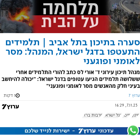
סערה בתיכון בתל אביב | תלמידים
התעטפו בדגל ישראל, המנהל: מסר
לאומני ופוגעני
מנהל תיכון עירוני ד' אורי לס כתב להורי התלמידים אחרי
ששלושה תלמידים הגיעו עטופים בדגל ישראל: "יכולה להיחשב
בעיני חלק מהאנשים מסר לאומני ופוגעני"
ערוץ 7
1 דקות
7.11.23, 16:29
חינוך
תיכון
דגל ישראל
חרבות ברזל