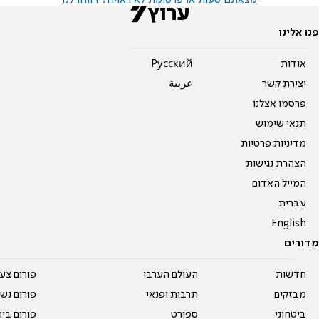
פנו אלינו
אודות
Pусский
יצירת קשר
عربية
פרסמו אצלנו
תנאי שימוש
מדיניות פרטיות
הצהרת נגישות
המייל האדום
עברית
English
מדורים
חדשות
העולם הערבי
פורום צע
מבזקים
תרבות ופנאי
פורום נשו
ביטחוני
ספורט
פורום בי