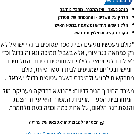
עוד באותו נושא:
הנהג נעצר - ואז התברר: מחבל נוח'בה
הלחץ על השרים - וההבטחה של סטרוק
הלל נישאה מחדש ומשתפת במסע האישי
הקרב הקשה והחילוץ תחת אש
"כולם מעכשיו מגיעים לבית ספר עטופים בדגלי ישראל לא
רק כמחאה נגד אורי, אלא בשביל תמיכה וגאווה בדגל וכדי
לא לתת לגיטימציה לילדים שתומכים בטרור. החל מיום
חמישי ובכל יום שמגיעים לבית הספר פיזית, כולם
מתבקשים להגיע ולהיכנס בשער עטופים בדגלי ישראל".
משרד החינוך הגיב לדיווח: "הנושא בבדיקה מעמיקה מול
המחוז ובית הספר. מדיניות המשרד היא עידוד הצגת
והנפת דגל הלאום, על אחת כמה וכמה בעת מלחמה".
הצטרפו לקבוצת הוואטצאפ של ערוץ 7
מצאתם טעות או פרסומת לא ראויה? דווחו לנו