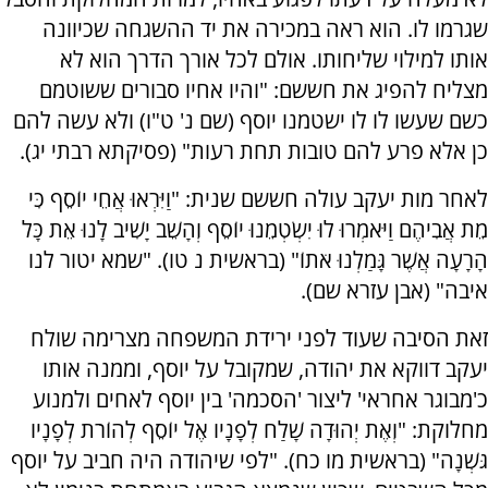
שגרמו לו. הוא ראה במכירה את יד ההשגחה שכיוונה
אותו למילוי שליחותו. אולם לכל אורך הדרך הוא לא
מצליח להפיג את חששם: "והיו אחיו סבורים ששוטמם
כשם שעשו לו לו ישטמנו יוסף (שם נ' ט"ו) ולא עשה להם
כן אלא פרע להם טובות תחת רעות" (פסיקתא רבתי יג).
לאחר מות יעקב עולה חששם שנית: "וַיִּרְאוּ אֲחֵי יוֹסֵף כִּי
מֵת אֲבִיהֶם וַיֹּאמְרוּ לוּ יִשְׂטְמֵנוּ יוֹסֵף וְהָשֵׁב יָשִׁיב לָנוּ אֵת כָּל
הָרָעָה אֲשֶׁר גָּמַלְנוּ אֹתוֹ" (בראשית נ טו). "שמא יטור לנו
איבה" (אבן עזרא שם).
זאת הסיבה שעוד לפני ירידת המשפחה מצרימה שולח
יעקב דווקא את יהודה, שמקובל על יוסף, וממנה אותו
כ'מבוגר אחראי' ליצור 'הסכמה' בין יוסף לאחים ולמנוע
מחלוקת: "וְאֶת יְהוּדָה שָׁלַח לְפָנָיו אֶל יוֹסֵף לְהוֹרֹת לְפָנָיו
גּשְׁנָה" (בראשית מו כח). "לפי שיהודה היה חביב על יוסף