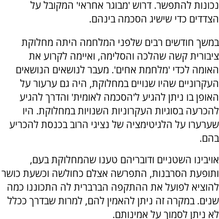
נכונות להתפשר. דרוש 'מבוגר אחראי' המקובל על
הצדדים כדי שישיג הסכמה בינהם.
במשך חודשים רבים שלפני המלחמה היתה מחלוקת
ציבורית קשה שהלכה והסלימה, ואיימה לקרוע את
האומה לכדי 'מלחמת אחים'. מעבר לנושאים הנושאים
העקרוניים שהיו שנויים במחלוקת, היה גם ערעור על
האופן בו ניתן להגיע ל'הסכמה לאומית' והדרך להגיע
להכרעה בסוגיות העקרוניות השנויות במחלוקת. היו
שערערו על הלגיטימציה של נציגי הרוב בכנסת להכריע
בהם.
אויבינו השטניים ודובריהם טענו שהמחלוקת בעם,
ותופעת הסרבנות, התפרשה אצלם כחולשה וכשעת כושר
להוציא לפועל את ההתקפה הברברית לה התכוננו כמה
שנים. במקרה זה ניתן להאמין להם, למרות שבדרך ככלל
לא ניתן לסמוך על אמינותם.