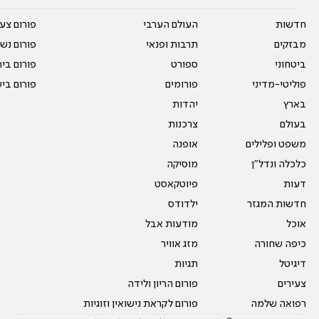
חדשות
העולם הערבי
פורום צע
מבזקים
תרבות ופנאי
פורום נשו
ביטחוני
ספורט
פורום בי
פוליטי-מדיני
פורומים
פורום בי
בארץ
יהדות
בעולם
צרכנות
משפט ופלילים
אופנה
כלכלה ונדל"ן
מוסיקה
דעות
פיוטקאסט
חדשות המגזר
ילדודס
אוכל
מודעות אבל
כיפה שחורה
מזג אוויר
דיגיטל
תגיות
צעירים
פורום הריון ולידה
רפואה שלמה
פורום לקראת נישואין וזוגיות