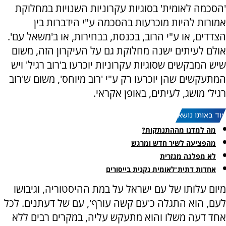
'הסכמה לאומית' בסוגיות עקרוניות השנויות במחלוקת
אמורות להיות מוכרעות בהסכמה ע"י הידברות בין
הצדדים, או ע"י הרוב, בכנסת, בבחירות, או ב'משאל עם'.
אולם לעיתים ישנה מחלוקת גם על העיקרון הזה, משום
שיש המבקשים שסוגיות עקרוניות יוכרעו ב'רוב רגיל' ויש
המתעקשים שהן יוכרעו רק ע"י 'רוב מיוחס', משום ש'רוב
רגיל' מושג, לעיתים, באופן אקראי.
עוד באותו נושא:
מה למדנו מההתנתקות?
מהפציעה לשיר חדש ומרגש
לא מפלגה מגזרית
אחדות דתית־לאומית נקנית בייסורים
מיום עלותו של עם ישראל על במת ההיסטוריה, וגיבושו
לעם, הוא התגלה כ'עם קשה עורף', עם של דעתנים. לכל
אחד דעה משלו והוא מתעקש עליה, במקרים רבים ללא