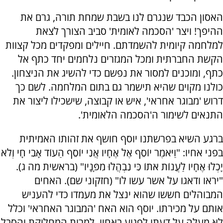
האסון הכבד שנגרם לנו בשבת שמחת תורה, גרם את
ההיפך! ויצר 'הסכמה לאומית' סביב הצורך לצאת
למלחמה קיומית להשמדתם. חיילים ומפקדים מכל קצוות
הקשת החברתית ומכל המגזרים נלחמים יחד כתף אל
כתף, ומוכנים למסור את נפשם כדי להשיג את הניצחון.
כולנו מקוים שהיא תישמר גם בתום המלחמה. לשם כך
דרוש 'מבוגר אחראי', איש או קבוצה, שישכילו ליצור את
התנאים לשימור ה'הסכמה הלאומית'.
ברגע השיא בפרשתנו יוסף חושף את זהותו האמיתית
בפני אחיו: "וַיֹּאמֶר יוֹסֵף אֶל אֶחָיו אֲנִי יוֹסֵף הַעוֹד אָבִי חָי וְלֹא
יָכְלוּ אֶחָיו לַעֲנוֹת אֹתוֹ כִּי נִבְהֲלוּ מִפָּנָיו" (בראשית מה ג).
"יראו ודאגו על אשר עשו לו" (חזקוני שם). האחים
המבוהלים חששו שהוא ינצל את מעמדו כדי להעניש
אותם על מכירתו. יוסף הוא האח 'המבוגר האחראי' וכלל
לא מעלה על דעתו לפגוע באחיו, למרות המחלוקת והסבל