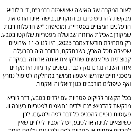
לאור המקרה של האישה שאושפזה ברמב"ם, ד"ר לוריא
מבקשת להדגיש כי ברוב המקרים, בישול אינו הורס את
הרעלנים המצויים בפטרייה, ומוסיפה: "יש הרעלות רבות
שמקורן באכילת ארוחה שבושלה מפטריות שלוקטו בטבע.
רק מתחילת חודש דצמבר 2023, היו לנו כ-11 אירועים
שכאלה מכל הארץ, כשבחלקם, מדובר היה בהרעלה
קבוצתית של אנשים שחלקו את אותה ארוחה. במקרה
אחד השנה נגרם נזק לכבד. בשנים קודמות היו מקרים
מסכני חיים שדרשו אשפוז ממושך במחלקה לטיפול נמרץ
ואף טיפולים מורכבים כגון דיאליזה ואקמו".
בכל הקשור לליקוט פטריות עם ילדים בטבע, ד"ר לוריא
מבקשת להדגיש: "גם ילדים נחשפים לפטריות בעונה זו.
פעוטות נוטים להכניס כל דבר לפה ולטעום. לכן,
כשיוצאים לגינה או לטבע, יש להסביר לילדים שאין
להכניס צמחים או פטריות לפה ולהשגיח עליהם היטב".