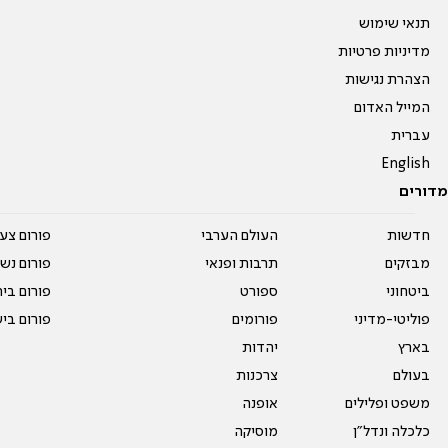
תנאי שימוש
מדיניות פרטיות
הצהרת נגישות
המייל האדום
עברית
English
מדורים
חדשות
העולם הערבי
פורום צע
מבזקים
תרבות ופנאי
פורום נשו
ביטחוני
ספורט
פורום בי
פוליטי-מדיני
פורומים
פורום בי
בארץ
יהדות
בעולם
צרכנות
משפט ופלילים
אופנה
כלכלה ונדל"ן
מוסיקה