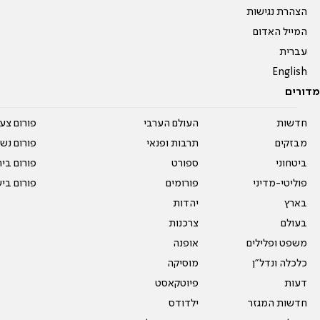
הצהרת נגישות
המייל האדום
עברית
English
מדורים
חדשות
העולם הערבי
פורום צע
מבזקים
תרבות ופנאי
פורום נשו
ביטחוני
ספורט
פורום בי
פוליטי-מדיני
פורומים
פורום בי
בארץ
יהדות
בעולם
צרכנות
משפט ופלילים
אופנה
כלכלה ונדל"ן
מוסיקה
דעות
פיוטקאסט
חדשות המגזר
ילדודס