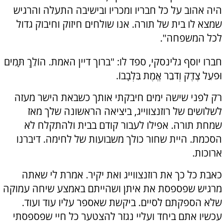
היה אהוב על כל חבריו ומכריו ובישיבה התעלה והרגיש
שמצא לו בית של תורה. אנו שולחים חיזוק וחיבוק גדול
לכל המשפחה".
חברו יוסף גלינסקי, ספד לו: "ברוך דיין האמת. הוֹלֵךְ תָּמִים
וּפֹעֵל צֶדֶק וְדֹבֵר אֱמֶת בִּלְבָבוֹ.
רק לפני שישה ימים חיבקתי אותך כשבאת הישר מעזה
לשלושים של רוזנצווייג, ביציאה הראשונה שלך מאז
שמחת תורה. אפילו לעבור קודם בבית ולהתקלח לא
הסכמת. היית שחור כולך משבועות של לחימה. דיברנו
ארוכות.
כאבת כל כך את רוזנצווייג ואת יקיר. אמרת לי שאתה
מרגיש שפספסת את איתן ושהייתם באמצע שיחה עמוקה
שלא הספקתם לסיים. ביקשת שאספר עליו עוד ועוד.
עכשיו אתם ביחד ועליי נגזר להצטער כל חיי שפספסתי