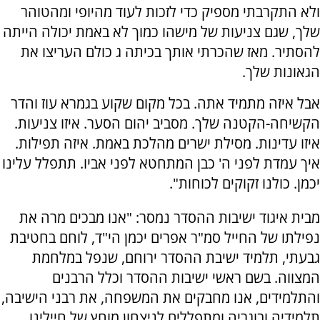
ולא התקרבתי מספיק כדי לזכות לעוד מהיופי ומהטוהר
שלך, שגם צניעות של מישהו כמוך לא באמת יכולה הייתה
להסתיר. מאז שהכרתי אותך בכיתה ג כולם העריצו את
הגאונות שלך.
אבל איזה מתמיד אתה. בכל מקום שקוע בגמרא עוז והדר
הקשיחה-הקטנה שלך. מסביב יהום הסער. איזו צניעות.
איזו עדינות. מסילת ישרים מהלכת באמת. איזה תפילות.
איך עמדת לפני ה' כבן המתחטא לפני אביו. תתפלל עלינו
יכמן. כולנו זקוקים לכוחות".
מבית איגוד ישיבות ההסדר נמסר: "אנו מבכים מרה את
נפילתו של החייל סמ"ר אפרים יכמן הי"ד, לוחם בחטיבת
גבעתי, תלמיד ישיבת ההסדר ירוחם, שנפל במלחמת
המצווה. בשם ראשי ישיבות ההסדר וכלל הרבנים
והתלמידים, אנו מחבקים את המשפחה, את רבני הישיבה,
תלמידיה ובוגריה ומתפללים לניצחון מוחץ של חיילינו