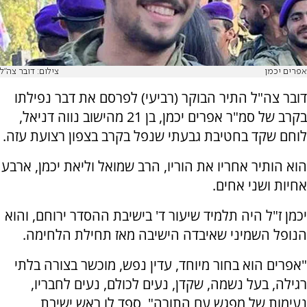
אפרים יכמן
צילום: דובר צה"ל
דובר צה"ל התיר הבוקר (רביעי) לפרסם את דבר נפילתו
בקרב של סמ"ר אפרים יכמן, בן 21 מהישוב נווה דניאל,
לוחם שקד בחטיבת גבעתי שנפל בקרב בצפון רצועת עזה.
הוא הותיר אחריו את הוריו, הרב שמואל וליאת יכמן, ארבע
אחיות ושני אחים.
יכמן ז"ל היה תלמיד שיעור ד' בישיבת ההסדר ירוחם, והוא
הנופל השמיני שאיבדה הישיבה מאז תחילת הלחימה.
"אפרים הוא בחור מיוחד, עדין נפש, מוכשר בצורה בלתי
רגילה, בעל נשמה, שקדן, נעים לכולם, נעים לחבריו,
נעימות של מפגש עם התורה", ספד לו ראש ישיבת