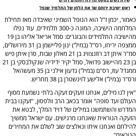
ראש ישיבת ירוחם שר את הלחן של התלמיד שנפל
כאמור, יכמן ז"ל הוא הנופל השמיני שאיבדה מאז תחילת
המלחמה הישיבה, המונה כ-300 תלמידים. עוד נפלו
מהישיבה התלמידים והבוגרים: סמל אריאל אליהו בן 19
ממצפה יריחו, רס"ל (במיל') ינון פליישמן בן 31 מירושלים,
סמ"ר איתן דב רוזנצוויג בן 21 מאלון שבות, סרן איתן פיש
בן 23 מהיישוב פדואל, סמל יקיר ידידיה שנקולבסקי בן 21
ממגדל עוז, רס"ם (במיל') גדעון אילני בן 35 מעשהאל
ורס"ר (במיל') אלישע לוינשטרן בן 38 מחריש.
"אין לנו מילים, אנחנו זועקים זעקה בלתי נשמעת מסוף
העולם ועד סופה" אומר בכאב הרב וולפסון, "זעקנו בבית
המדרש והשתמשנו במילים של דויד המלך, לבטא את
הזעקה הנוראית שאנחנו מרגישים. עם ישראל ממשיך
להילחם ואנחנו איתו ונאלצים שוב לשלם את המחירים
הנוראים".