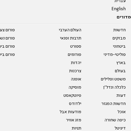
עברית
English
מדורים
חדשות
העולם הערבי
פורום צע
מבזקים
תרבות ופנאי
פורום נשו
ביטחוני
ספורט
פורום בי
פוליטי-מדיני
פורומים
פורום בי
בארץ
יהדות
בעולם
צרכנות
משפט ופלילים
אופנה
כלכלה ונדל"ן
מוסיקה
דעות
פיוטקאסט
חדשות המגזר
ילדודס
אוכל
מודעות אבל
כיפה שחורה
מזג אוויר
דיגיטל
תגיות