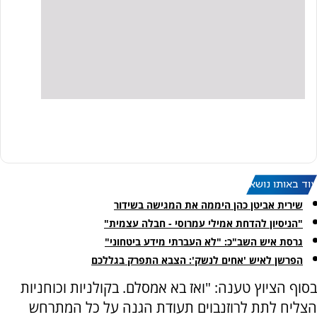
עוד באותו נושא:
שירית אביטן כהן היממה את המגישה בשידור
"הניסיון להדחת אמילי עמרוסי - חבלה עצמית"
גרסת איש השב"כ: "לא העברתי מידע ביטחוני"
הפרשן לאיש 'אחים לנשק': הצבא התפרק בגללכם
בסוף הציוץ טענה: "ואז בא אמסלם. בקולניות וכוחניות
הצליח לתת לרוזנבוים תעודת הגנה על כל המתרחש