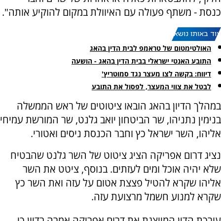
כנסת - משתף פעולה עם האיוולת במקום להוקיע אותה".
עוד באותו נושא:
האולטימטום של טראמפ לבית הדין בהאג
התובע האנטי ישראלי בבית הדין בהאג - הושעה
דיווח: בקשה לצו מעצר נגד סמוטריץ'
לבטל את צווי המעצר, לפסול את התובע
במהלך הדיון בהאג הובאו ציטוטים של ראש הממשלה
בנימין נתניהו, שר הביטחון יואב גלנט, שר המורשת עמיחי
אליהו, השר ישראל כץ וחבר הכנסת ניסים ואטורי.
נציג דרום אפריקה הציג ציטוט של השר גלנט שהבטיח
שלא יהיה אוכל ומים לעזתים. בנוסף, ציטט את השר
אליהו שקרא להטיל פצצת אטום על עזה ואת השר כץ
שקרא למנוע חשמל מרצועת עזה.
עורכת הדין המייצגת את דרום אפריקה אמרה בדיון כי