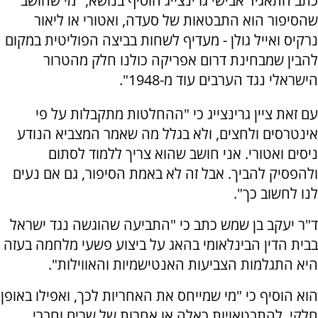
כתב התאגיד אבישי גרינצייג הוסיף בנושא, "מי שחושב
שהסיפור הוא התבטאות של סעדה, ואטורי או ליאור
נרקיס ואייל גולן - מעדיף לשחות בביצה הפוליטית במקום
להבין שמבחינת דרום אפריקה כולנו חלק מהטרור
הישראלי נגד הערבים עוד מ-1948".
עם זאת ציין גרינצייג כי "ההחלטות מתקבלות על פי
אינטרסים ולחצים, ולא בגלל מה שאמר המצביא הנודע
ניסים ואטורי. אני חושב שהוא צריך ללמוד לסתום
ולהפסיק להביך. אבל זה לא באמת הסיפור, גם אם נעים
לנו לחשוב כך".
ד"ר יעקב בן שמש כתב כי "התביעה שהוגשה נגד ישראל
בבית הדין הבינלאומי בהאג על ביצוע פשעי מלחמה בעזה
היא התגלמות הצביעות האנטישמיות והאווילות".
הוא הוסיף כי "מי שמייחס את האחריות לכך, ואפילו באופן
חלקי, להתבטאויות כאלה או אחרות של שרים וחברי