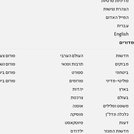
מדיניות פרטיות
הצהרת נגישות
המייל האדום
עברית
English
מדורים
חדשות
העולם הערבי
פורום צע
מבזקים
תרבות ופנאי
פורום נשו
ביטחוני
ספורט
פורום בי
פוליטי-מדיני
פורומים
פורום בי
בארץ
יהדות
בעולם
צרכנות
משפט ופלילים
אופנה
כלכלה ונדל"ן
מוסיקה
דעות
פיוטקאסט
חדשות המגזר
ילדודס