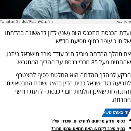
עופר כסיף
צילום: Yonatan Sindel/Flash90
ועדת הכנסת תתכנס היום (שני) לדון לראשונה בהדחתו
של ח"כ עופר כסיף מסיעת חד"ש.
את מהלך ההדחה מוביל ח"כ עודד פורר מישראל ביתנו,
שהחתים מעל 85 חברי כנסת על ההליך המתגבש.
הרקע למהלך ההדחה הוא החלטת כסיף להצטרף
לתביעה נגד ישראל בבית הדין בהאג ושורת התבטאויות
והתנהלות שאינן הולמות חברי כנסת - לדעת דורשי
ההדחה.
עוד באותו נושא:
כסיף יורחק מדיונים לחודשיים, שכרו יישלל
כסיף סירב לקבוע: האם חמאס ארגון טרור?