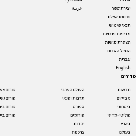
יצירת קשר
عربية
פרסמו אצלנו
תנאי שימוש
מדיניות פרטיות
הצהרת נגישות
המייל האדום
עברית
English
מדורים
חדשות
העולם הערבי
פורום צע
מבזקים
תרבות ופנאי
פורום נשו
ביטחוני
ספורט
פורום בי
פוליטי-מדיני
פורומים
פורום בי
בארץ
יהדות
בעולם
צרכנות