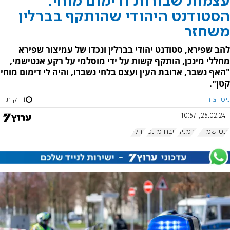
עצמות שבורות ודימום מוחי:
הסטודנט היהודי שהותקף בברלין
משחזר
להב שפירא, סטודנט יהודי בברלין ונכדו של עמיצור שפירא
מחללי מינכן, הותקף קשות על ידי מוסלמי על רקע אנטישמי,
"האף נשבר, ארובת העין ועצם בלחי נשברו, והיה לי דימום מוחי
קטן".
ניסן צור
1 דקות
25.02.24, 10:57
אנטישמיות
גרמניה
טבח מינכן
ברלין