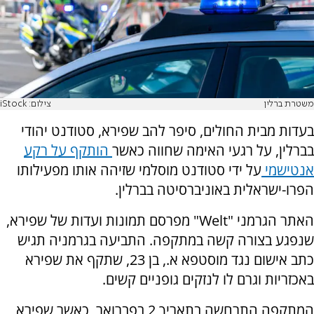
משטרת ברלין
צילום: iStock
בעדות מבית החולים, סיפר להב שפירא, סטודנט יהודי
בברלין, על רגעי האימה שחווה כאשר
הותקף על רקע
אנטישמי
על ידי סטודנט מוסלמי שזיהה אותו מפעילותו
הפרו-ישראלית באוניברסיטה בברלין.
האתר הגרמני "Welt" מפרסם תמונות ועדות של שפירא,
שנפגע בצורה קשה במתקפה. התביעה בגרמניה תגיש
כתב אישום נגד מוסטפא א., בן 23, שתקף את שפירא
באכזריות וגרם לו לנזקים גופניים קשים.
המתקפה התרחשה בתאריך 2 בפברואר, כאשר שפירא