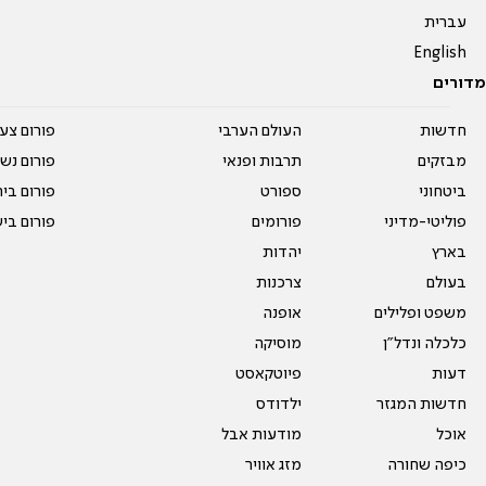
עברית
English
מדורים
חדשות
העולם הערבי
פורום צע
מבזקים
תרבות ופנאי
פורום נשו
ביטחוני
ספורט
פורום בי
פוליטי-מדיני
פורומים
פורום בי
בארץ
יהדות
בעולם
צרכנות
משפט ופלילים
אופנה
כלכלה ונדל"ן
מוסיקה
דעות
פיוטקאסט
חדשות המגזר
ילדודס
אוכל
מודעות אבל
כיפה שחורה
מזג אוויר