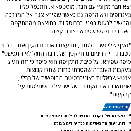
יצא מבר מקומי עם חבר. מוסטפא א. התנפל עליו
באגרופים ולא הרפה גם כאשר שפירא צנח אל המדרכה
והמשיך לבעוט בפניו בברוטליות. כתוצאה מהמתקפה
האכזרית נפגש שפירא בצורה קשה.
"האף שלי נשבר לגמרי, גם עצם בארובת העין ואחת בלחי
נשברו. היה דימום מוחי קטן, שלמרבה המזל לא התפשט",
סיפר שפירא. על סיבת התקיפה הוא סיפר כי "זה הגיע
בעקבות העובדה שהסרתי כרזות שתלו קבוצות
אנטי-ישראליות באוניברסיטה החופשית של ברלין,
שמתארות את הקמתה של ישראל כהשתלטות על
קרקעות".
עוד באותו נושא:
ראש ממשלת קנדה מבטיח להילחם באנטישמיות
דוח: זינוק חד באלימות נגד יהודים בעולם
המציאות שמדאיגה את יהודי בריטניה