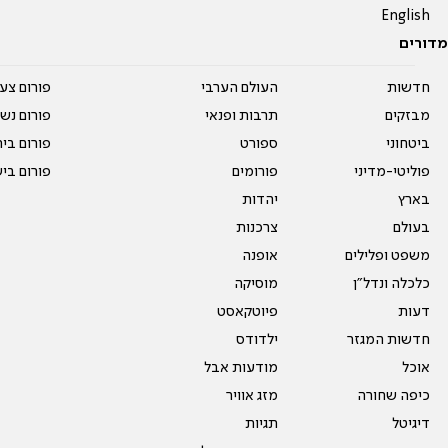
English
מדורים
חדשות
העולם הערבי
פורום צע
מבזקים
תרבות ופנאי
פורום נשו
ביטחוני
ספורט
פורום בי
פוליטי-מדיני
פורומים
פורום בי
בארץ
יהדות
בעולם
צרכנות
משפט ופלילים
אופנה
כלכלה ונדל"ן
מוסיקה
דעות
פיוטקאסט
חדשות המגזר
ילדודס
אוכל
מודעות אבל
כיפה שחורה
מזג אוויר
דיגיטל
תגיות