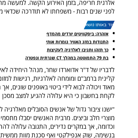
אלרגית חריפה, בזמן האירוע הקשה. למעשה מתב
לפני שנים רבות - משפחתו לא תודרכה שכדאי מא
עוד באותו נושא:
אזהרה: ביסקוויטים יורדים מהמדף
התנודות במזג האוויר גומרות אותי
כך תזהו ותגיבו לאלרגיה לעקיצות
בת 79 התמוטטה במהלך CT שגרתית ונפטרה
לדבריו של ד"ר אדוארדו שחר, מנהל היחידה לאימ
קלינית ברמב"ם ומומחה לאלרגיות, רגישות למזונ
מאוד ויכולה לבוא לידי ביטוי באופנים שונים, אך 
לקחת בחשבון כי היא עלולה להגיע למצב מסכן ח
"ישנו ציבור גדול של אנשים הסובלים מאלרגיה לסו
מוצרי חלב וביצים. מרבית האנשים יסבלו מתסמינ
וכדומה, אך במקרים נדירים, התגובה עלולה לה
בנשימה, שוק אנפילקטי ואף סכנת מוות ממשית",