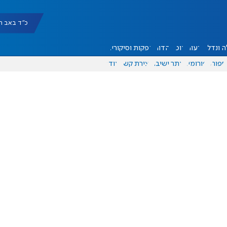
כ"ד באב תשפ"ו |
 ונדל"ן
דעות
אוכל
יהדות
הפקות וסיקורים
ספורט
פורומים
אתר ישיבה
יצירת קשר
עוד