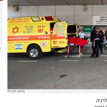
צילום: דוברות
 מאלרגיה