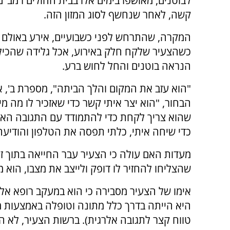
לבוטנים, מאושפז בימים אלו בבית החולים רמב"
קשה, לאחר שנחשף לסוג המזון הזה.
המקרה, שהתרחש לפני כשבועיים, אירע באולם 
כשהצעיר שלקח חלק באירוע, אכל גלידה שהכיל
הנראה בוטנים והחל לחוש ברע.
"הוא עזב את המקום והלך הביתה", מספרת ב', א
הבחור, "הוא יצר איתי קשר כדי שאזכיר לו מה מי
שהוא צריך לקחת כדי להתמודד עם התגובה האל
כדי שיחה איתי, כלתי תפסה את הטלפון והודיעה
מעדות האם עולה כי הצעיר עבר החייאה בתוך זמ
שהצליחו להחזיר לו דופק ולייצב את מצבו, הוא 
אימו של הצעיר מסבירה כי הוא במעקב רופא אלר
היא הייתה בדרך כלל מתונה וטופלה באמצעות 
טווח קצר לתגובה אלרגית). ברשות הצעיר, לא הי