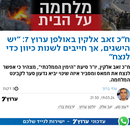
ח"כ זאב אלקין באולפן ערוץ 7: "יש
הישגים, אך חייבים לשנות כיוון כדי
לנצח"
ח"כ זאב אלקין, יו"ר סיעת "הימין הממלכתי", מצהיר כי אפשר
לנצח את חמאס ומסביר איזה שינוי יביא גדעון סער לקבינט
המלחמה.
עוזי ברוך
5 דקות
19.03.24, 21:30
גדעון סער
זאב אלקין
אולפן ערוץ 7
חרבות ברזל