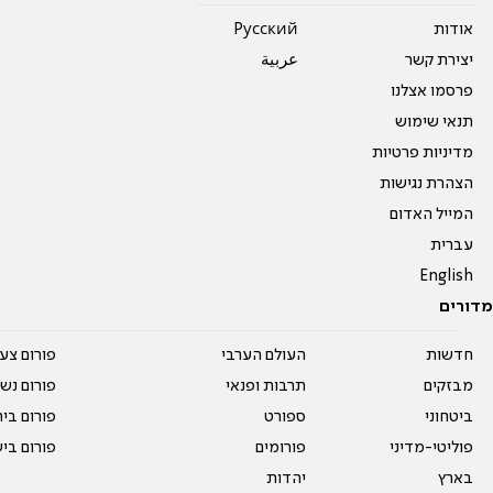
אודות
Pусский
יצירת קשר
عربية
פרסמו אצלנו
תנאי שימוש
מדיניות פרטיות
הצהרת נגישות
המייל האדום
עברית
English
מדורים
חדשות
העולם הערבי
פורום צע
מבזקים
תרבות ופנאי
פורום נשו
ביטחוני
ספורט
פורום בי
פוליטי-מדיני
פורומים
פורום בי
בארץ
יהדות