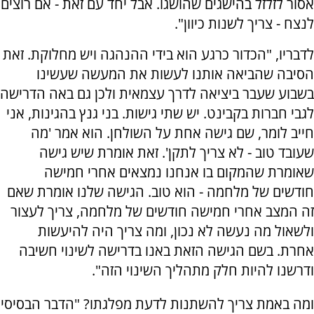
אסור לזלזל בהישגים שהושגו. אבל יחד עם זאת - אם רוצים
לנצח - צריך לשנות כיוון".
לדבריו, "הכדור כרגע הוא בידי ההנהגה ויש מחלוקת. זאת
הסיבה שהביאה אותנו לעשות את המעשה שעשינו
בשבוע שעבר ביציאה לדרך עצמאית ולכן גם באה הדרישה
לגבי חברות בקבינט. יש שתי גישות. בני גנץ בהגינות, אני
חייב לומר, שם גישה אחת על השולחן. הוא אמר 'מה
שעובד טוב - לא צריך לתקן'. זאת אומרת שיש גישה
שאומרת שהמקום בו אנחנו נמצאים אחרי חמישה
חודשים של מלחמה - הוא טוב. הגישה שלנו אומרת שאם
זה המצב אחרי חמישה חודשים של מלחמה, צריך לעצור
ולשאול מה נעשה לא נכון, ומה צריך היה להיעשות
אחרת. בשם הגישה הזאת באנו בדרישה לשינוי חשיבה
ודרשנו להיות חלק מתהליך השינוי הזה".
ומה באמת צריך להשתנות לדעת מפלגתו? "הדבר הבסיסי