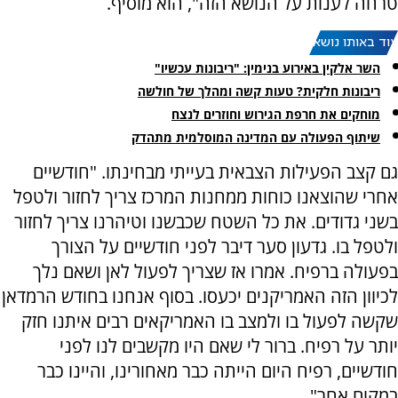
טרחה לענות על הנושא הזה", הוא מוסיף.
עוד באותו נושא:
השר אלקין באירוע בנימין: "ריבונות עכשיו"
ריבונות חלקית? טעות קשה ומהלך של חולשה
מוחקים את חרפת הגירוש וחוזרים לנצח
שיתוף הפעולה עם המדינה המוסלמית מתהדק
גם קצב הפעילות הצבאית בעייתי מבחינתו. "חודשיים
אחרי שהוצאנו כוחות ממחנות המרכז צריך לחזור ולטפל
בשני גדודים. את כל השטח שכבשנו וטיהרנו צריך לחזור
ולטפל בו. גדעון סער דיבר לפני חודשיים על הצורך
בפעולה ברפיח. אמרו אז שצריך לפעול לאן ושאם נלך
לכיוון הזה האמריקנים יכעסו. בסוף אנחנו בחודש הרמדאן
שקשה לפעול בו ולמצב בו האמריקאים רבים איתנו חזק
יותר על רפיח. ברור לי שאם היו מקשבים לנו לפני
חודשיים, רפיח היום הייתה כבר מאחורינו, והיינו כבר
במקום אחר".