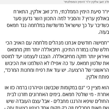
ח”כ זאב אלקין יו”ר ‘הימין הממלכתי’
יו"ר סיעת הימין הממלכתי, ח"כ זאב אלקין, התארח
באולפן ערוץ 7 והסביר למה התכוון השר גדעון סער
כשדיבר על כך שישראל מדשדשת במלחמה נגד חמאס
בעזה.
"חמישה חודשים אנחנו מנהלים מלחמה עם האויב הכי
חלש שלנו במזרח התיכון. חיזבאללה יותר חזק מחמאס
ואיראן יותר חזקה מחיזבאללה. הצבנו לעצמנו יעד למוטט
את שלטון חמאס. עד כה אפילו לא השלמנו את הכיבוש
הראשוני של הרצועה. יש עוד את רפיח ומחנות המרכז",
פותח אלקין.
הוא מציין כי "גם במקומות שכבשנו וטיהרנו ברמה כזו או
אחרת - מי שולט? חמאס. בימים האחרונים חזרנו לבית
החולים שיפא והרגנו מחבלים - אבל עצם העובדה שיש
שם מאות מחבלים וזה רק מקום אחד בצפון רצועת עזה -