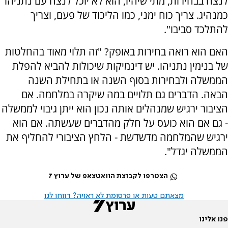
לנצח בבחירות, מתי שיהיו, הוא לא יוכל לנצח עם נתניהו
כמנהיג. צריך כוח ימני, כמו הליכוד של פעם, וצריך
להתלכד סביבו".
האם הוא רואה בחירות באופק? "זה תלוי מאוד בהחלטות
של בנימין נתניהו. יש דינמיקות שיכולות להביא להפלת
הממשלה ולבחירות בסוף השנה או בתחילת השנה
הבאה. הדברים גם תלויים במה שיקרה במלחמה. אם
הציבור ירגיש שמנהלים אותה נכון הוא ייתן גיבוי לממשלה
- גם אם הוא כועס על חלק מהדברים שעשתה. אם הוא
ירגיש שהמלחמה מדשדשת - הלחץ הציבורי להחליף את
הממשלה יגדל".
הצטרפו לקבוצת הוואטצאפ של ערוץ 7
מצאתם טעות או פרסומת לא ראויה? דווחו לנו
פנו אלינו