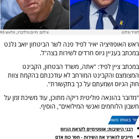
לפיד וגלנט
צילום: חיים גולדברג, פלאש 90
ראש האופוזיציה יאיר לפיד פנה לשר הביטחון יואב גלנט
במכתב בעניין גיוס חרדים לשירות בצה"ל.
במכתב ציין לפיד: "אתה, משרד הבטחון, הקבינט
המצומצם והקבינט המורחב לא עודכנתם בהקמת צוות
חוק הגיוס ושמעתם על כך בתקשורת".
"מדובר בהונאה פוליטית ריקה מתוכן, עוד משיכת זמן על
חשבון הלוחמים ואנשי המילואים", הוסיף.
עוד באותו נושא:
רבני הישיבות: אופטימיים לקראת הגיוס
חייבים להאריך את השירות - חסר כוח אדם