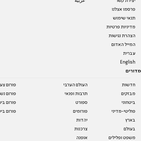
יצירת קשר
عربية
פרסמו אצלנו
תנאי שימוש
מדיניות פרטיות
הצהרת נגישות
המייל האדום
עברית
English
מדורים
חדשות
העולם הערבי
פורום צע
מבזקים
תרבות ופנאי
פורום נשו
ביטחוני
ספורט
פורום בי
פוליטי-מדיני
פורומים
פורום בי
בארץ
יהדות
בעולם
צרכנות
משפט ופלילים
אופנה