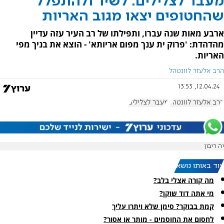
מעבר לצלילים: לשיר ולהתפלל
שהחטופים יצאו מגוב האריות
ארבע מאות שנה עברו, ותפילתו של רב העיר עזה עדיין
מהדהדת: 'פרוק ית ענך מפום אריותא' - הוצא את בניך מפי
האריות.
הרב אלעזר לוונטהל
12.04.24, 13:53
הרב אלעזר לוונטהל
מעבר לצלילים
יה ריבון
עוד באותו נושא:
מה קורה אצלי בלב?
מי אתה דוד שוקן?
קמת בבוקר? סימן שלא ויתרו עליך
לחסום את החוסמים - מותר או אסור?