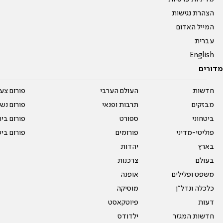
הצהרת נגישות
המייל האדום
עברית
English
מדורים
חדשות
העולם הערבי
פורום צע
מבזקים
תרבות ופנאי
פורום נשו
ביטחוני
ספורט
פורום בי
פוליטי-מדיני
פורומים
פורום בי
בארץ
יהדות
בעולם
צרכנות
משפט ופלילים
אופנה
כלכלה ונדל"ן
מוסיקה
דעות
פיוטקאסט
חדשות המגזר
ילדודס