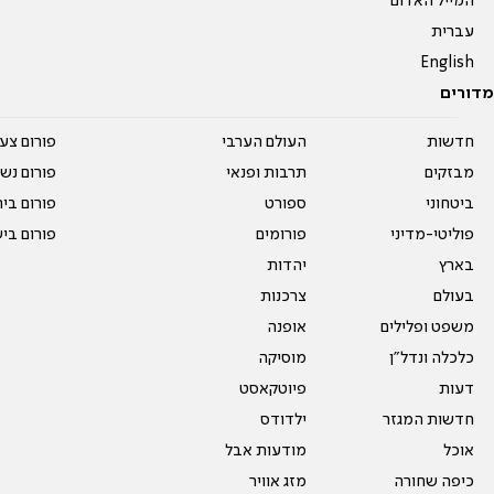
המייל האדום
עברית
English
מדורים
חדשות
העולם הערבי
פורום צע
מבזקים
תרבות ופנאי
פורום נשו
ביטחוני
ספורט
פורום בי
פוליטי-מדיני
פורומים
פורום בי
בארץ
יהדות
בעולם
צרכנות
משפט ופלילים
אופנה
כלכלה ונדל"ן
מוסיקה
דעות
פיוטקאסט
חדשות המגזר
ילדודס
אוכל
מודעות אבל
כיפה שחורה
מזג אוויר