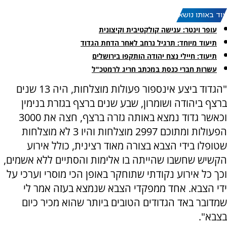
עוד באותו נושא:
עופר וינטר: ענישה קולקטיבית וקיצונית
תיעוד מיוחד: תרגיל נרחב לאחר הדחת הגדוד
תיעוד: חיילי נצח יהודה הותקפו בירושלים
עשרות חברי כנסת במכתב חריג לרמטכ"ל
"הגדוד ביצע אינספור פעולות מוצלחות, היה 13 שנים
ברצף ביהודה ושומרון, שבע שנים ברצף בגזרת בנימין
וכאשר גדוד נמצא באותה גזרה ברצף, חצה את 3000
הפעולות ומתוכם 2997 מוצלחות והיו 3 לא מוצלחות
שטופלו בידי הצבא בצורה מאוד רצינית, כולל אירוע
הקשיש שחשבו שהייתה בו אלימות והסתיים ללא אשמים,
וכך כל אירוע נקודתי שתוחקר באופן הכי מוסרי וערכי על
ידי הצבא. אחד ממפקדי הצבא שנמצא בעזה אמר לי
שמדובר באד הגדודים הטובים ביותר שהוא מכיר כיום
בצבא".