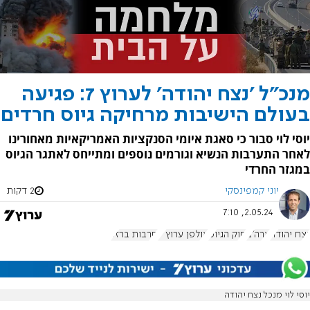
מנכ"ל 'נצח יהודה' לערוץ 7: פגיעה
בעולם הישיבות מרחיקה גיוס חרדים
יוסי לוי סבור כי סאגת איומי הסנקציות האמריקאיות מאחורינו
לאחר התערבות הנשיא וגורמים נוספים ומתייחס לאתגר הגיוס
במגזר החרדי
יוני קמפינסקי
2 דקות
2.05.24, 7:10
נצח יהודה
ארה"ב
חוק הגיוס
אולפן ערוץ 7
חרבות ברזל
יוסי לוי מנכל נצח יהודה