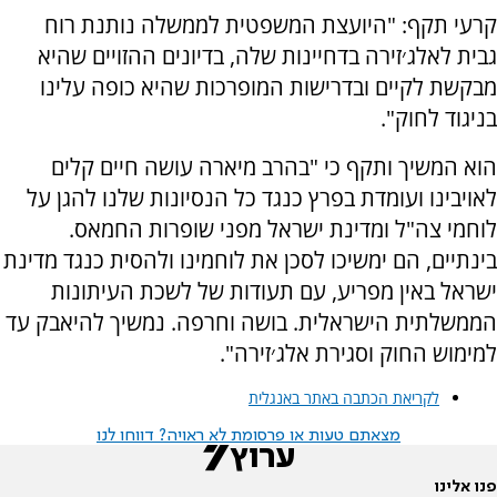
קרעי תקף: "היועצת המשפטית לממשלה נותנת רוח
גבית לאלג׳זירה בדחיינות שלה, בדיונים ההזויים שהיא
מבקשת לקיים ובדרישות המופרכות שהיא כופה עלינו
בניגוד לחוק".
הוא המשיך ותקף כי "בהרב מיארה עושה חיים קלים
לאויבינו ועומדת בפרץ כנגד כל הנסיונות שלנו להגן על
לוחמי צה"ל ומדינת ישראל מפני שופרות החמאס.
בינתיים, הם ימשיכו לסכן את לוחמינו ולהסית כנגד מדינת
ישראל באין מפריע, עם תעודות של לשכת העיתונות
הממשלתית הישראלית. בושה וחרפה. נמשיך להיאבק עד
למימוש החוק וסגירת אלג׳זירה".
לקריאת הכתבה באתר באנגלית
מצאתם טעות או פרסומת לא ראויה? דווחו לנו
פנו אלינו