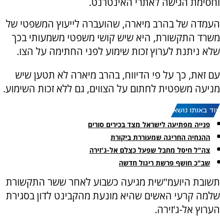
וחסימת הגישה לאתרי האינטרנט.
העמדה של בהרב מיארה, שהועברה לייעוץ המשפטי של
משרד התקשורת, היא שיש קושי משפטי משמעותי בכך
שלא ניתנת לערוץ זכות שימוע לפני החתימה על הצו.
עם זאת, כך על פי הדיווח, בהרב מיארה לא תטען שיש
מניעה משפטית לחתום על הצווים, גם ללא זכות השימוע.
עוד באותו נושא:
פנייה מפתיעה לישראל מצד בכירים סורים
ההנחיה החריגה שמעוררת ביקורת
צה"ל חיסל מחבל שפעל כצלם אל-ג'זירה
שב"כ חושף פרשת ריגול חדשה
תשובת היועמ"שית מגיעה כשבוע לאחר ששר התקשורת
שלמה קרעי האשים שהיא מונעת מהקבינט לדון בסגירת
הערוץ אל-ג'זירה.