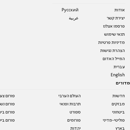
אודות
Pусский
יצירת קשר
عربية
פרסמו אצלנו
תנאי שימוש
מדיניות פרטיות
הצהרת נגישות
המייל האדום
עברית
English
מדורים
חדשות
העולם הערבי
פורום צע
מבזקים
תרבות ופנאי
פורום נשו
ביטחוני
ספורט
פורום בי
פוליטי-מדיני
פורומים
פורום בי
בארץ
יהדות