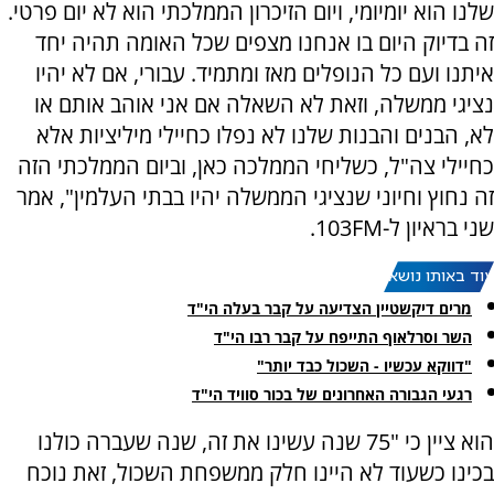
שלנו הוא יומיומי, ויום הזיכרון הממלכתי הוא לא יום פרטי.
זה בדיוק היום בו אנחנו מצפים שכל האומה תהיה יחד
איתנו ועם כל הנופלים מאז ומתמיד. עבורי, אם לא יהיו
נציגי ממשלה, וזאת לא השאלה אם אני אוהב אותם או
לא, הבנים והבנות שלנו לא נפלו כחיילי מיליציות אלא
כחיילי צה"ל, כשליחי הממלכה כאן, וביום הממלכתי הזה
זה נחוץ וחיוני שנציגי הממשלה יהיו בבתי העלמין", אמר
שני בראיון ל-103FM.
עוד באותו נושא:
מרים דיקשטיין הצדיעה על קבר בעלה הי"ד
השר וסרלאוף התייפח על קבר רבו הי"ד
"דווקא עכשיו - השכול כבד יותר"
רגעי הגבורה האחרונים של בכור סוויד הי"ד
הוא ציין כי "75 שנה עשינו את זה, שנה שעברה כולנו
בכינו כשעוד לא היינו חלק ממשפחת השכול, זאת נוכח