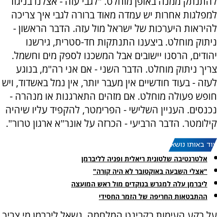
להתנתק ממנה באופן מוחלט. "לגבי עזה - אצלנו בניגוד
למפלגות אחרות יש עמדה מאוד ברורה לגבי איך צריכה
להיראות היערכות של ישראל מול עזה. הדבר הראשון -
ניתוק מוחלט. ביצענו התנתקות חד-סטרית, גירשנו
יהודים, הרסנו יישובים אבל המשכנו לספק מים וחשמל.
צריך ניתוק מוחלט. הדבר השני - אם אני רה"מ, בנוגע
לעזה - בעוד חודשיים אין מעבר יותר, אין נמל באשדוד, ויש
חופש פעולה מוחלט. אם מזהים התארגנות או מנהרה -
נכנסים. העניין השלישי - הפרימטר, להקפיד עליו שיהיה
קילומטר. הדבר הרביעי - הכרזה על אונר"א ארגון טרור".
עוד באותו נושא:
אלטרנטיבה שלטונית ריאלית ופניה לליברמן
"אצלי השבעה באוקטובר לא היה קורה"
ליברמן עלה למגרש בנוקדים מול ראש המועצה
ההתבטאות החריפה של הזמר החסידי
על רקע העימות בקבינט המלחמה, נשאל ליברמן מי צריך