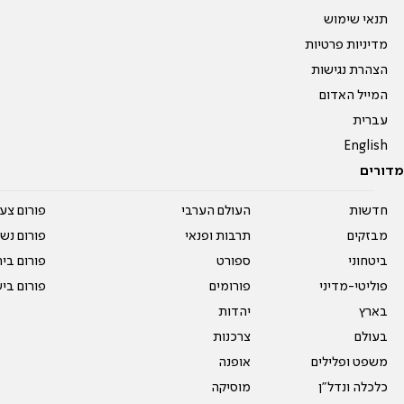
תנאי שימוש
מדיניות פרטיות
הצהרת נגישות
המייל האדום
עברית
English
מדורים
חדשות
העולם הערבי
פורום צע
מבזקים
תרבות ופנאי
פורום נשו
ביטחוני
ספורט
פורום בי
פוליטי-מדיני
פורומים
פורום בי
בארץ
יהדות
בעולם
צרכנות
משפט ופלילים
אופנה
כלכלה ונדל"ן
מוסיקה