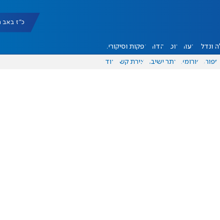
כ"ז באב תשפ"ו 
 ונדל"ן
דעות
אוכל
יהדות
הפקות וסיקורים
ספורט
פורומים
אתר ישיבה
יצירת קשר
עוד