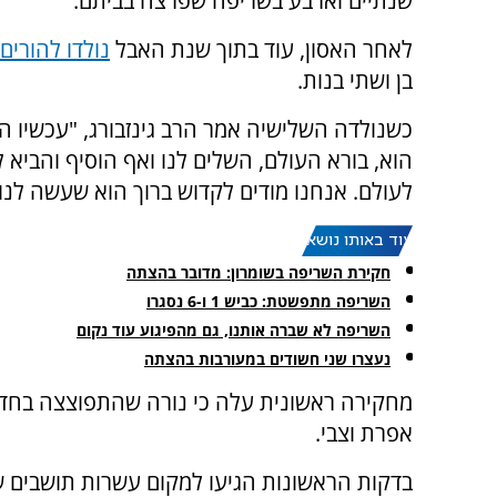
שנתיים וארבע בשריפה שפרצה בביתם.
לאחר האסון, עוד בתוך שנת האבל
נולדו להורים
בן ושתי בנות.
כשנולדה השלישיה אמר הרב גינזבורג, "עכשיו ה
הוא, בורא העולם, השלים לנו ואף הוסיף והביא ל
לעולם. אנחנו מודים לקדוש ברוך הוא שעשה לנו 
עוד באותו נושא:
חקירת השריפה בשומרון: מדובר בהצתה
השריפה מתפשטת: כביש 1 ו-6 נסגרו
השריפה לא שברה אותנו, גם מהפיגוע עוד נקום
נעצרו שני חשודים במעורבות בהצתה
מחקירה ראשונית עלה כי נורה שהתפוצצה בחד
אפרת וצבי.
בדקות הראשונות הגיעו למקום עשרות תושבים ש