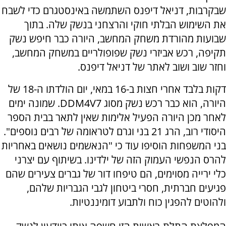
שבקרבות, דניאל דיפנס השתמשה באינסטגרם כדי לשבח
את השימוש הבלתי חוקי והרצחני בנשק שלה. בתוך
שבועות מהורדת משחק המחשב, היורה כבר חיפש נשק
תקיפה, רכש אביזרי נשק שפופולריים במשחק המחשב,
וחזר שוב ושוב לאתר של דניאל דיפנס.
דקות בלבד אחרי חצות ב-16 במאי, יום הולדתו ה-18 של
היורה, הוא כבר רכש נשק מסוג
DDM4V7
. שמונה ימים
לאחר מכן היורה הפעיל אלימות שאין לתאר בבית הספר
היסודי רוב, הרג 21 בני וגרם לטראומה של רבים נוספים".
בני המשפחות הוסיפו עוד כי "הנאשמים נושאים באחריות
להרס הנפשי העמוק הזה של ילדינו. בשיתוף עם יצרני
כלי ירייה מסוימים, הם טיפחו דור של גברים צעירים שהם
פגיעים חברתית, חסרי ביטחון לגבי הגבריות שלהם,
ולהוטים להפגין כוח ולתבוע דומיננטיות.