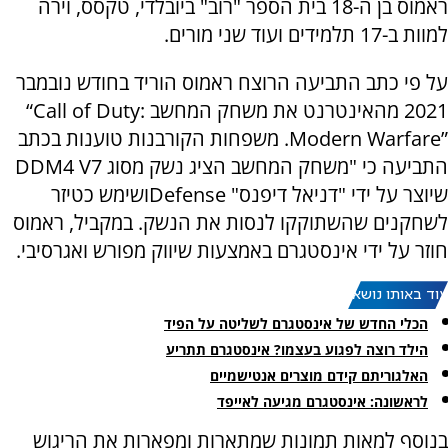
ראמוס בן ה-18 בית הספר "רוב" ביובלדי, טקסס, וירה
למוות ב-17 תלמידים ועוד שני מורים.
על פי כתב התביעה הרוצח ראמוס הוריד בחודש נובמבר
2021 מהאינטרנט את משחק המחשב
“Call of Duty:
Modern Warfare”
. משפחות הקורבנות טוענות בכתב
התביעה כי "משחק המחשב הציג נשק מסוג
DDM4 V7
שיוצר על ידי "דניאל דיפנס"
Defense
ושימש כטיזר
לשחקנים שהשתוקקו לנסות את הנשק. במקביל, ראמוס
חוזר על ידי אינסטגרם באמצעות שיווק מפורש ואגרסיבי.
עוד באותו נושא:
הכלי החדש של אינסטגרם לשליטה על הפיד
הילד רוצה לפגוע בעצמו? אינסטגרם תתריע
האלגוריתם קידם מוצרים אנטישמיים
לראשונה: אינסטגרם מגיעה לאייפד
בנוסף למאות תמונות שמתארות ומפארות את הריגוש