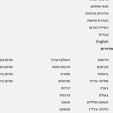
תנאי שימוש
מדיניות פרטיות
הצהרת נגישות
המייל האדום
עברית
English
מדורים
חדשות
העולם הערבי
פורום צע
מבזקים
תרבות ופנאי
פורום נשו
ביטחוני
ספורט
פורום בי
פוליטי-מדיני
פורומים
פורום בי
בארץ
יהדות
בעולם
צרכנות
משפט ופלילים
אופנה
כלכלה ונדל"ן
מוסיקה