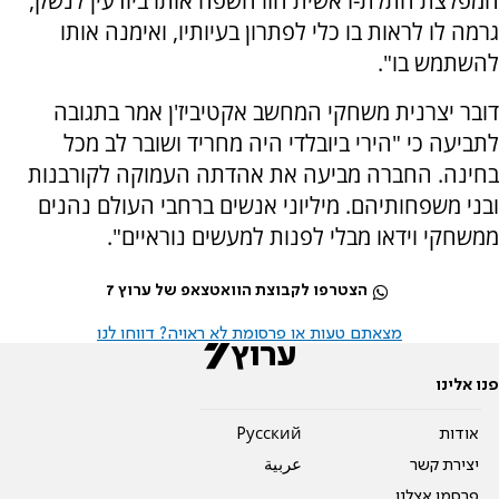
המפלצת התלת-ראשית הזו חשפה אותו ביודעין לנשק,
גרמה לו לראות בו כלי לפתרון בעיותיו, ואימנה אותו
להשתמש בו".
דובר יצרנית משחקי המחשב אקטיביז'ן אמר בתגובה
לתביעה כי "הירי ביובלדי היה מחריד ושובר לב מכל
בחינה. החברה מביעה את אהדתה העמוקה לקורבנות
ובני משפחותיהם. מיליוני אנשים ברחבי העולם נהנים
ממשחקי וידאו מבלי לפנות למעשים נוראיים".
הצטרפו לקבוצת הוואטצאפ של ערוץ 7
מצאתם טעות או פרסומת לא ראויה? דווחו לנו
פנו אלינו
אודות
Pусский
יצירת קשר
عربية
פרסמו אצלנו