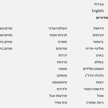
עברית
English
מדורים
חדשות
העולם הערבי
פורום צע
מבזקים
תרבות ופנאי
פורום נשו
ביטחוני
ספורט
פורום בי
פוליטי-מדיני
פורומים
פורום בי
בארץ
יהדות
בעולם
צרכנות
משפט ופלילים
אופנה
כלכלה ונדל"ן
מוסיקה
דעות
פיוטקאסט
חדשות המגזר
ילדודס
אוכל
מודעות אבל
כיפה שחורה
מזג אוויר