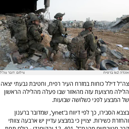
אוגדה 162 ברפיח
צילום: דובר צה"ל
צה"ל דילל כוחות במזרח העיר רפיח, וחטיבת גבעתי יצאה
הלילה מרצועת עזה מהאזור שבו פעלה מהלילה הראשון
של המבצע לפני כשלושה שבועות.
בצבא הסבירו, כך לפי דיווח ב'ynet', שמדובר ברענון
והחזרת כשירות. יצויין כי במבצע עדיין יש ארבעה צוותי
קרב חטיבתיים מהנח"ל, 401, 12 והקומנדו - כולם תחת