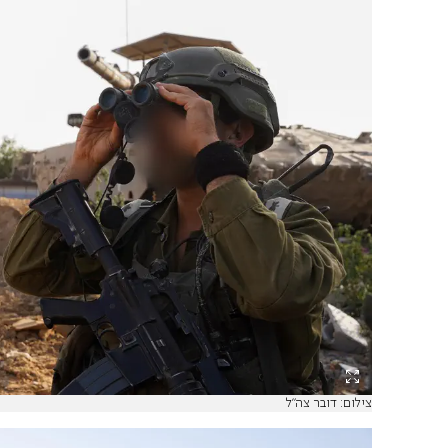
צילום: דובר צה"ל