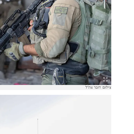
צילום: דובר צה"ל