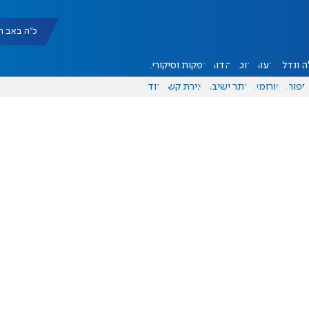
כ"ה באב תשפ"ו |
 ונדל"ן
דעות
אוכל
יהדות
הפקות וסיקורים
ספורט
פורומים
אתר ישיבה
יצירת קשר
עוד