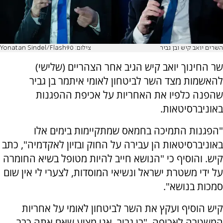
השרים יואב קיש ובן גביר
צילום: Yonatan Sindel/Flash90
שר החינוך יואב קיש הגיב אחר הצהריים (שלישי)
להאשמות מצד השר לביטחון לאומי איתמר בן גביר
שהפנה כלפיו את האחריות על אכיפת ההפגנות
באוניברסיטאות.
"הפגנות התמיכה בחמאס שמתקיימות בימים אלו
באוניברסיטאות הן עבירה על החוק ובזיון לאקדמיה", כתב
קיש. והוסיף כי "הנושא חייב להיות מטופל בשיא החומרה
על ידי משטרת ישראל ונשיאי המוסדות, לצערי לי אין שום
סמכות בנושא".
קיש הוסיף ועקץ את השר לביטחון לאומי על אחריות
המשטרה לאכיפה. "בן גביר, אני מציע שאם אתה כבר