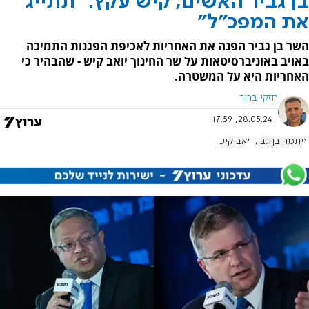
בן גביר האשים, קיש עקץ: "תתייג
את המפכ"ל"
השר בן גביר הפנה את האחריות לאכיפת הפגנות התמיכה
באויב באוניברסיטאות על שר החינוך יואב קיש - שהבהיר כי
האחריות היא על המשטרה.
חזקי ברוך
28.05.24, 17:59
איתמר בן גביר
יואב קיש