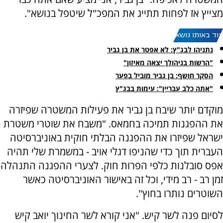
מצייץ אז לפחות תתייג את המפכ"ל שיטפל בנושא".
עוד באותו נושא:
נתניהו לבג"ץ: לא אפטר את בן גביר
"הרשות בניהולך יצאה מאיזון"
הסקר חושף: בן גביר מוביל בפער
"אתה כלב עבריין": עימות בבג"ץ
מוקדם יותר שיבח בן גביר את פעילות המשטרה שפיזרה
את ההפגנות תמיכה בחמאס. "משבח את שוטרי משטרת
ישראל שפיזרו את ההפגנה הבלתי חוקית באוניברסיטה
העברית תוך כדי שהניפו דגלי אויב - במשמרת שלי תהיה
אפס סובלנות כלפי הפרות חוק. לצערי ההפגנה התנהלה
זמן רב - רב מידי, וכל זה באישור האוניברסיטה כאשר
השוטרים נותרו בחוץ".
לסיום פנה לשר קיש. "אני קורא לשר החינוך יואב קיש