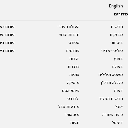
English
מדורים
חדשות
העולם הערבי
פורום צע
מבזקים
תרבות ופנאי
פורום נשו
ביטחוני
ספורט
פורום בי
פוליטי-מדיני
פורומים
פורום בי
בארץ
יהדות
בעולם
צרכנות
משפט ופלילים
אופנה
כלכלה ונדל"ן
מוסיקה
דעות
פיוטקאסט
חדשות המגזר
ילדודס
אוכל
מודעות אבל
כיפה שחורה
מזג אוויר
דיגיטל
תגיות