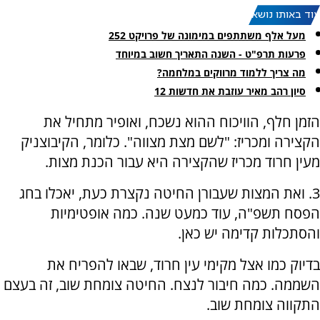
עוד באותו נושא:
מעל אלף משתתפים במימונה של פרויקט 252
פרעות תרפ"ט - השנה התאריך חשוב במיוחד
מה צריך ללמוד מרווקים במלחמה?
סיון רהב מאיר עוזבת את חדשות 12
הזמן חלף, הוויכוח ההוא נשכח, ואופיר מתחיל את
הקצירה ומכריז: "לשם מצת מצווה". כלומר, הקיבוצניק
מעין חרוד מכריז שהקצירה היא עבור הכנת מצות.
3. ואת המצות שעבורן החיטה נקצרת כעת, יאכלו בחג
הפסח תשפ"ה, עוד כמעט שנה. כמה אופטימיות
והסתכלות קדימה יש כאן.
בדיוק כמו אצל מקימי עין חרוד, שבאו להפריח את
השממה. כמה חיבור לנצח. החיטה צומחת שוב, זה בעצם
התקווה צומחת שוב.