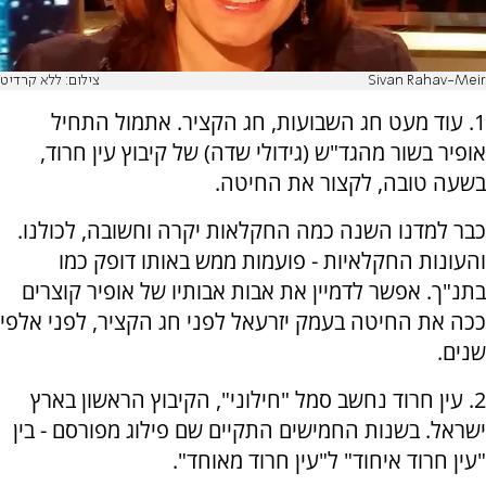
Sivan Rahav-Meir
צילום: ללא קרדיט
1. עוד מעט חג השבועות, חג הקציר. אתמול התחיל
אופיר בשור מהגד"ש (גידולי שדה) של קיבוץ עין חרוד,
בשעה טובה, לקצור את החיטה.
כבר למדנו השנה כמה החקלאות יקרה וחשובה, לכולנו.
והעונות החקלאיות - פועמות ממש באותו דופק כמו
בתנ"ך. אפשר לדמיין את אבות אבותיו של אופיר קוצרים
ככה את החיטה בעמק יזרעאל לפני חג הקציר, לפני אלפי
שנים.
2. עין חרוד נחשב סמל "חילוני", הקיבוץ הראשון בארץ
ישראל. בשנות החמישים התקיים שם פילוג מפורסם - בין
"עין חרוד איחוד" ל"עין חרוד מאוחד".