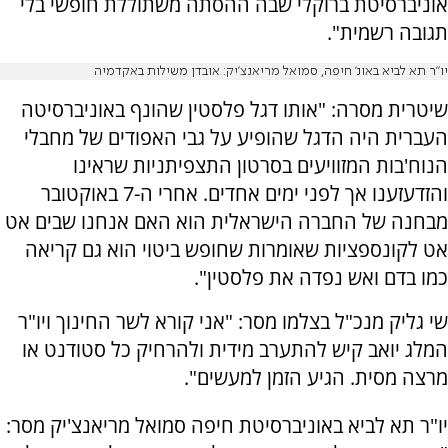
אוניברסיטת ברוקלי שבה ההסתה משתוללת חופשי בלי
תגובה רשמית".
יו"ר תא לביא באונ' חיפה, סמואל מריאנצ'יק: אובדן משילות באקדמיה
שיטרית מסרה: "אותו דגל פלסטין שהונף באוניברסיטה
העברית היה הדגל שהופיע על גבי האפודים של מחבלי
הנוח'בות המזוויעים בסרטון התצפיתניות שראינו
והזדעזענו אך לפני ימים אחדים. אחרי ה-7 באוקטובר
מבחנה של החברה הישראלית הוא האם אנחנו שבים אט
אט לקונספציות שאומרות שחופש ביטוי הוא גם קריאה
כמו בדם ואש נפדה את פלסטין".
שי גליק מנכ"ל בצלמו מסר: "אני קורא לשר החינוך ויו"ר
המלג יואב קיש להתערב מידית ולהרחיק כל סטודנט או
מרצה מסית. הגיע הזמן למעשים".
יו"ר תא לביא באוניברסיטת חיפה סמואל מריאנצ'יק מסר: