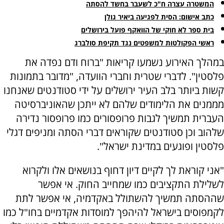
המשטרה עצרה ח"כ לשעבר בחשד להסתה
כתב אישום: הסית לפגיעה ביאיר גולן
בית ספר לא חוקי של הוואקף פועל בירושלים
ראשי הפקולטות למשפטים נגד תקיפת סולברג
במהלך האירוע נשמעו קריאות "ברוח ודם נפדה את
פלסטין". לדברי שטרית וחברי הוועדה, "מדובר בתמונות
קשות ביותר בלב העיר ירושלים על ידי סטודנטים שאנחנו
מממנים את הלימודים שלהם לא ייתכן שהאוניברסיטה
העברית תמשיך לגבות פרופסורים כמו פרופסור נדירה
שלהוב וכן סטודנטים שקוראים דברי הסתה ומניפים דגלי
פלסטין ופוגעים במדינת ישראל".
"אני קוראת לך לקיים דיון דחוף בנושאים אלו ולקרוא
לשלילת התקציבים כמו שמחייב החוק. אי אפשר
שההסתה תמשיך להשתולל באקדמיה, אי אפשר לתת
לקמפוסים בישראל להיהפך למוסדות אקדמיים בחו"ל כמו