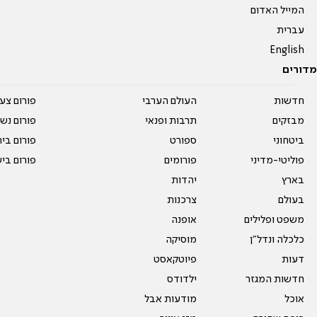
המייל האדום
עברית
English
מדורים
חדשות
העולם הערבי
פורום צע
מבזקים
תרבות ופנאי
פורום נשו
ביטחוני
ספורט
פורום בי
פוליטי-מדיני
פורומים
פורום בי
בארץ
יהדות
בעולם
צרכנות
משפט ופלילים
אופנה
כלכלה ונדל"ן
מוסיקה
דעות
פיוטקאסט
חדשות המגזר
ילדודס
אוכל
מודעות אבל