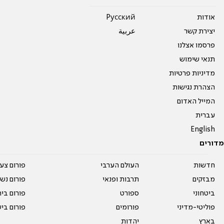
אודות
Pусский
יצירת קשר
عربية
פרסמו אצלנו
תנאי שימוש
מדיניות פרטיות
הצהרת נגישות
המייל האדום
עברית
English
מדורים
חדשות
העולם הערבי
פורום צע
מבזקים
תרבות ופנאי
פורום נשו
ביטחוני
ספורט
פורום בי
פוליטי-מדיני
פורומים
פורום בי
בארץ
יהדות