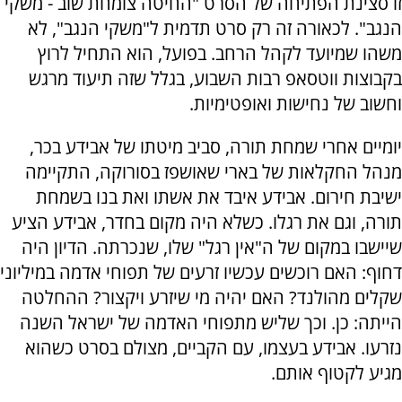
זו סצינת הפתיחה של הסרט "החיטה צומחת שוב - משקי
הנגב". לכאורה זה רק סרט תדמית ל"משקי הנגב", לא
משהו שמיועד לקהל הרחב. בפועל, הוא התחיל לרוץ
בקבוצות ווטסאפ רבות השבוע, בגלל שזה תיעוד מרגש
וחשוב של נחישות ואופטימיות.
יומיים אחרי שמחת תורה, סביב מיטתו של אבידע בכר,
מנהל החקלאות של בארי שאושפז בסורוקה, התקיימה
ישיבת חירום. אבידע איבד את אשתו ואת בנו בשמחת
תורה, וגם את רגלו. כשלא היה מקום בחדר, אבידע הציע
שיישבו במקום של ה"אין רגל" שלו, שנכרתה. הדיון היה
דחוף: האם רוכשים עכשיו זרעים של תפוחי אדמה במיליוני
שקלים מהולנד? האם יהיה מי שיזרע ויקצור? ההחלטה
הייתה: כן. וכך שליש מתפוחי האדמה של ישראל השנה
נזרעו. אבידע בעצמו, עם הקביים, מצולם בסרט כשהוא
מגיע לקטוף אותם.