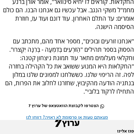
החקלאות. קוראים לו יחיא סינוואר", אומר אורן ברנע
מחמ"ל משקי הנגב. אבל עכשיו גם אנחנו הבנו. הם כולם
אומרים: עד התלם האחרון. עוד דונם ועוד עז, חוזרת
הסיסמה הישנה.
"אנחנו זורעים ובוכים", מספר אחד מהם, מתכתב עם
הפסוק בספר תהילים "הַזֹּרְעִים בְּדִמְעָה - בְּרִנָּה יִקְצֹרוּ".
וחקלאי מעלומים מתאר עוד תמונת ניצחון קטנה:
"החקלאות היא המנוע ששואב את כל הקהילה בחזרה
לפה. זה הריפוי שלנו. כששלחנו למפונים שלנו במלון
בנתניה הודעה מהקיבוץ, שחזרנו לחלוב את הפרות, הם
התחילו לרקוד בלובי".
הצטרפו לקבוצת הוואטצאפ של ערוץ 7
מצאתם טעות או פרסומת לא ראויה? דווחו לנו
פנו אלינו