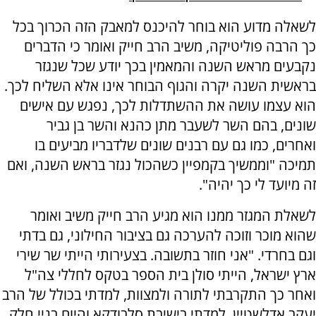
לשאלה מדוע הוא בוחר להיכנס למאבק הזה הכרוך בכל
כך הרבה פוליטיקה, משיב הרב חייק ואומר כי הדברים
נקבעים מראש השנה והמאמין בכך יודע שכל שנגזר
בראשית השנה יקרה והגוף הבוחר אינו אלא השליח לכך.
הוא עצמו עושה את ההשתדלות לכך, נפגש עם אישים
שונים, בהם השר לשעבר מתן כהנא והשר בן גביר
ואחרים, כמו גם עם רבנים שונים שלדבריו מביעים בו
תמיכה "וממשיך בקמפיין כשהכול נגזר בראש השנה, ואם
זה מיועד לי כך יהיה".
לשאלת המגזר ממנו הוא מגיע הרב חייק משיב ואומר
שהוא מוכר וזוכה להערכה גם בציבור החילוני, גם בדתי
וגם בחרדי. "אני חוזר בתשובה. בצעירותי הייתי שר שירי
ארץ ישראל, הייתי סולן בית הספר בטקס לחללי צה"ל
ואחר כך התקרבתי לתורה ולמצוות, למדתי בכולל של הרב
יעקב אדלשטיין, למדתי בישיבת סלבודקא והיום בניי חלק