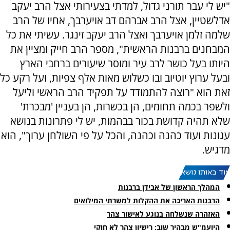
"יש לי עבר תורני גדול, למדתי בצעירותי אצל הרב יעקב
אדלשטיין, אצל הרב אברהם דב אויערבך, אחיו של הרב
שלמה זלמן אויערבך ואצל הרב יעקב זינגר. עשיתי את כל
המבחנים ברבנות הראשית", מספר הרב חייק ומציין את
היותו בעל כושר לרב עיר ומוסר שיעורים ברחבי הארץ
ובעל ערוץ יוטיוב ובו כשלוש מאות אלף צפיות, ועל רקע כל
זאת הוא "רוצה להתמודד על תפקיד הרב הראשי וליעל
ולשפר בכמה תחומים, הן בכשרות, הן בעניין 'מבכרת'
שלא תהיה קדושת בכור בבהמות, יש לי פתרונות בנושא
עגונות ועוד כהנה וכהנה, והכל על פי השולחן ערוך", הוא
מדגיש.
עוד באותו נושא:
המהלך הראשון של אבידן ברבנות
הרבנות האריכה את ההקלות למשרתי המילואים
האזהרה שנשלחה בנוגע לאישור צהר
היועמ"ש מבהיר שוב: רישיון צהר לא חוקי