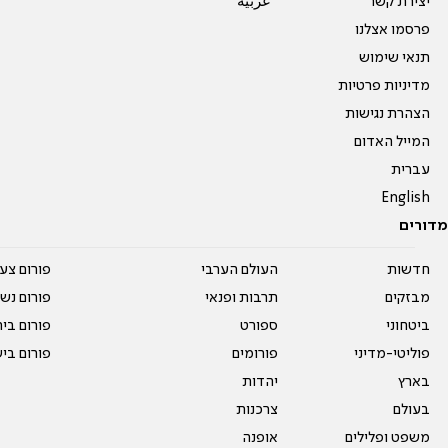
יצירת קשר
عربية
פרסמו אצלנו
תנאי שימוש
מדיניות פרטיות
הצהרת נגישות
המייל האדום
עברית
English
מדורים
חדשות
העולם הערבי
פורום צע
מבזקים
תרבות ופנאי
פורום נשו
ביטחוני
ספורט
פורום בי
פוליטי-מדיני
פורומים
פורום בי
בארץ
יהדות
בעולם
צרכנות
משפט ופלילים
אופנה