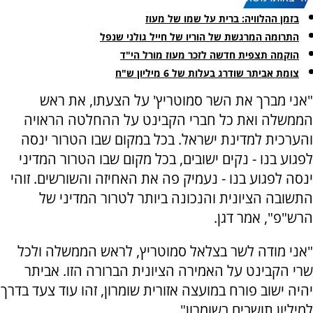
בזמן ההלוויה: ברית על שמו של מעוז
התרומה המרגשת של הוריו של חייל גולני שנפל
הוקמה תצפית חדשה לזכר מעוז מורל הי"ד
צומת אביתר שודרג בעלות של 6 מיליון ש"ח
"אני מברך את השר סמוטריץ' על הצעתו, את ראש
הממשלה ואת כל חברי הקבינט על ההחלטה הראויה
והערכית למדינת ישראל. בכל במקום שבו הטרור ינסה
לפגוע בנו - נקים ישובים, בכל מקום שבו הטרור המדיני
ינסה לפגוע בנו - נעמיק פה את האחיזה והשורשים. זוהי
התשובה הציונית והנכונה ביותר לטרור המדיני של
הרש"פ", אמר דגן.
"אני מודה לשר בצלאל סמוטריץ, לראש הממשלה ולכל
שרי הקבינט על האמירה הציונית הברורה הזו. אביתר
יהיה ישוב פורח במועצה אזורית שומרון, זהו עוד צעד בדרך
למיליון תושבים בשומרון".