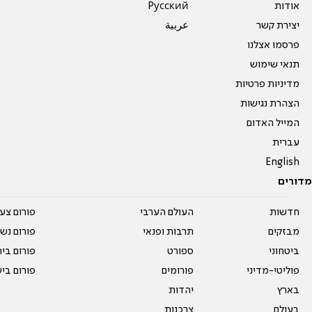
אודות
Pусский
יצירת קשר
عربية
פרסמו אצלנו
תנאי שימוש
מדיניות פרטיות
הצהרת נגישות
המייל האדום
עברית
English
מדורים
חדשות
העולם הערבי
פורום צע
מבזקים
תרבות ופנאי
פורום נשו
ביטחוני
ספורט
פורום בי
פוליטי-מדיני
פורומים
פורום בי
בארץ
יהדות
בעולם
צרכנות