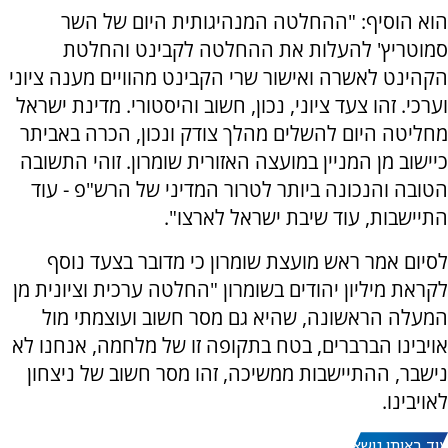
הוא הוסיף: "ההחלטה המנהיגותית היום של השר
סמוטריץ' להעלות את ההחלטה לקבינט והחלטת
הקהינט לאשרה ואישור שרי הקבינט מהוויים מענה ציוני
וערכי. זהו צעד ציוני, נכון, חשוב והיסטורי. מדינת ישראל
מחליטה היום להשלים מהלך צודק ונכון, הכרה באביתר
כיישוב מן המניין במועצה האזורית שומרון. זוהי התשובה
הטובה והנכונה ביותר לטרור המדיני של הרש"פ - עוד
התיישבות, עוד שיבת ישראל לארצו".
לסיום אמר ראש מועצת שומרון כי מדובר בצעד נוסף
לקראת מיליון יהודים בשומרון "החלטה ערכית וציונית מן
המעלה הראשונה, שהיא גם מסר חשוב ועוצמתי מול
אויבינו הברברים, בטח בתקופה זו של מלחמה, אנחנו לא
נישבר, ההתיישבות ממשיכה, זהו מסר חשוב של ניצחון
לאויבינו.
עוד באותו נושא: