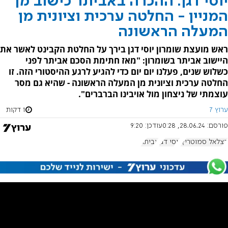
יוסי דגן: ההכרה באביתר כישוב מן
המניין - החלטה ערכית וציונית מן
המעלה הראשונה
ראש מועצת שומרון יוסי דגן בירך על החלטת הקבינט לאשר את
היישוב אביתר בשומרון: "מאז חתימת הסכם אביתר לפני
כשלוש שנים, פעלנו יום יום כדי להגיע לרגע ההיסטורי הזה. זו
החלטה ערכית וציונית מן המעלה הראשונה - שהיא גם מסר
עוצמתי של ניצחון מול אויבינו הברברים".
ערוץ 7
1 דקות
פורסם:
28.06.24, 0:28
עודכן:
9:20
בצלאל סמוטריץ'
יוסי דגן
אביתר