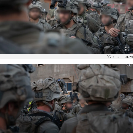
צילום: דובר צה"ל