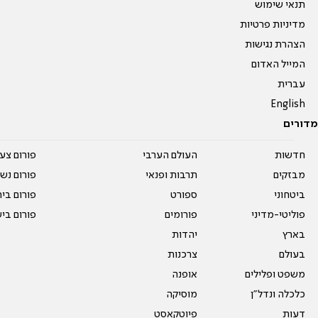
תנאי שימוש
מדיניות פרטיות
הצהרת נגישות
המייל האדום
עברית
English
מדורים
חדשות
העולם הערבי
פורום צע
מבזקים
תרבות ופנאי
פורום נשו
ביטחוני
ספורט
פורום בי
פוליטי-מדיני
פורומים
פורום בי
בארץ
יהדות
בעולם
צרכנות
משפט ופלילים
אופנה
כלכלה ונדל"ן
מוסיקה
דעות
פיוטקאסט