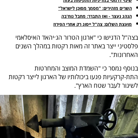
שינוי דרמטי במדיניות התקיפות בעזה
השרים מזהירים: "מסמך מסוכן לישראל"
הנהג נעצר - ואז התברר: מחבל נוח'בה
מועצת השלום: צה"ל ייסוג רק אחרי הפירוז
בצה"ל הדגישו כי "ארגון הטרור הג׳יהאד האיסלאמי
פלסטיני ייצר באתר זה מאות רקטות במהלך השנים
האחרונות".
בנוסף נמסר כי "השמדת המוצב והמחרטות
התת-קרקעיות פגעו ביכולותיו של הארגון לייצר רקטות
לשיגור לעבר שטח הארץ".