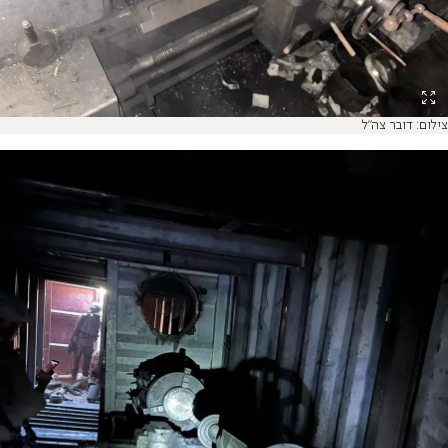
צילום: דובר צה"ל