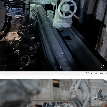
צילום: דובר צה"ל