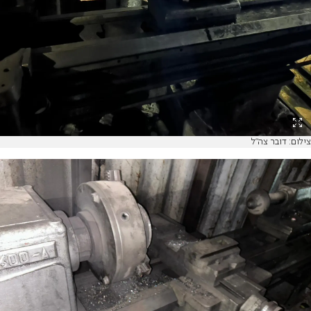
צילום: דובר צה"ל