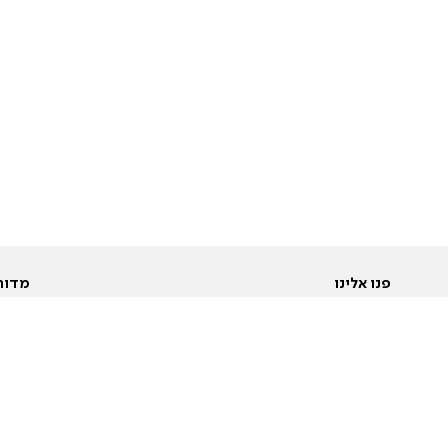
פנו אלינו
מדור
אודות
Pусский
חד
יצירת קשר
عربية
מב
פרסמו אצלנו
בי
תנאי שימוש
פו
מדיניות פרטיות
בא