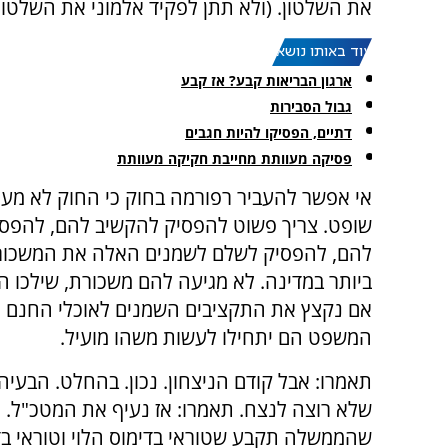
את השלטון. (ולא תתן לפקיד אלמוני את השלטון
עוד באותו נושא:
ארגון הבריאות קבע? אז קבע
גבול הסבירות
דתיים, הפסיקו להיות חגבים
פסיקה מעוותת מחייבת חקיקה מעוותת
אי אפשר להעביר רפורמה בחוק כי החוק לא מעני
שופט. צריך פשוט להפסיק להקשיב להם, להפסי
להם, להפסיק לשלם לשמנים האלה את המשכור
ביותר במדינה. לא מגיעה להם משכורת, שילכו הב
אם נקצץ את התקציבים השמנים לאוכלי החנם 
המשפט הם יתחילו לעשות משהו מועיל.
תאמרו: אבל קודם הניצחון. נכון. בהחלט. הבע
שלא רוצה לנצח. תאמרו: אז נעיף את המטכ"ל. אנ
שהממשלה תקבע שטוראי בדימוס הלוי וטוראי בדימ