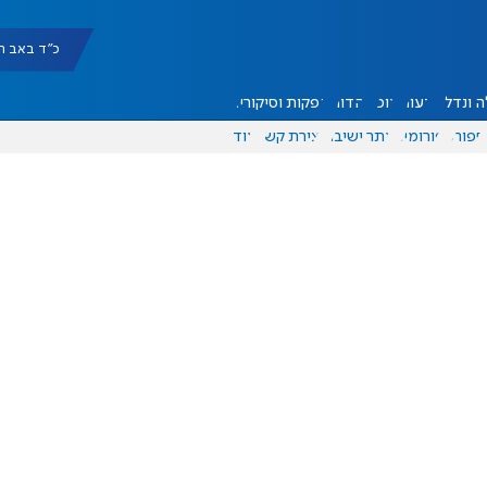
כ"ד באב תשפ"ו |
 ונדל"ן
דעות
אוכל
יהדות
הפקות וסיקורים
ספורט
פורומים
אתר ישיבה
יצירת קשר
עוד