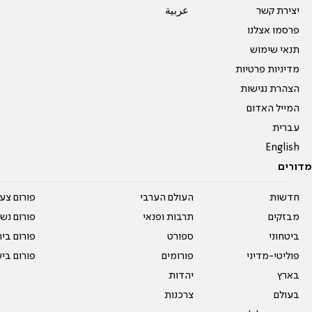
יצירת קשר
عربية
פרסמו אצלנו
תנאי שימוש
מדיניות פרטיות
הצהרת נגישות
המייל האדום
עברית
English
מדורים
חדשות
העולם הערבי
פורום צע
מבזקים
תרבות ופנאי
פורום נשו
ביטחוני
ספורט
פורום בי
פוליטי-מדיני
פורומים
פורום בי
בארץ
יהדות
בעולם
צרכנות