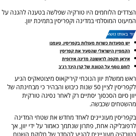
הצדדים הלוחמים היו טורקיה שפלשה בטענה להגנה על
המיעוט המוסלמי במדינה וקפריסין בתמיכת יוון.
עוד באותו נושא:
יש מסעדות כשרות מעולות בקפריסין. טעמנו
הקמפיין הישראלי שהסעיר את קפריסין
איראן תקפה לראשונה מדינה אירופית
לוחם נוסף על הכוונת של קרן הינד רג'ב
ראש ממשלת יוון הנוכחי קיריקאוס מיצוטאקיס הגיע
לקפריסין לציין 50 שנות כיבוש והבהיר כי מבחינתה של
יוון סיום הסכסוך יסתיים רק לאחר נסיגה טורקית
מהשטחים שכבשה.
בקפריסין מעוניינים לאחד מחדש את שטחי המדינה
לרפובליקה אחת, פתרון שנתמך כאמור על ידי יוון, אך
בטורקיה מעוניינים להגיע להסדר של חלוקת השטח