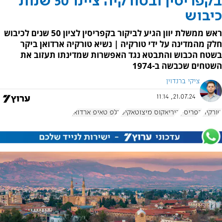
בקפריסין ובטורקיה ציינו 50 שנות
כיבוש
ראש ממשלת יוון הגיע לביקור בקפריסין לציון 50 שנים לכיבוש
חלק מהמדינה על ידי טורקיה | נשיא טורקיה ארדואן ביקר
בשטח הכבוש והתבטא נגד האפשרות שמדינתו תעזוב את
השטחים שכבשה ב-1974
ציקי ברנדוין
21.07.24, 11:14
טורקיה
קפריסין
קיריאקוס מיצוטאקיס
רג'פ טאיפ ארדואן