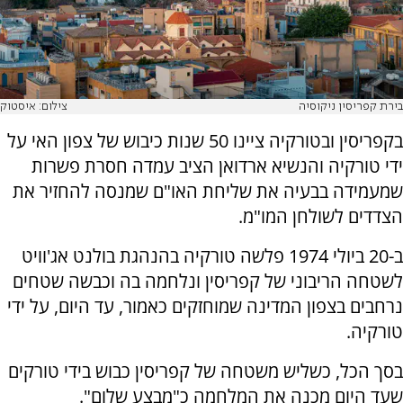
בירת קפריסין ניקוסיה
צילום: איסטוק
בקפריסין ובטורקיה ציינו 50 שנות כיבוש של צפון האי על
ידי טורקיה והנשיא ארדואן הציב עמדה חסרת פשרות
שמעמידה בבעיה את שליחת האו"ם שמנסה להחזיר את
הצדדים לשולחן המו"מ.
ב-20 ביולי 1974 פלשה טורקיה בהנהגת בולנט אג'וויט
לשטחה הריבוני של קפריסין ונלחמה בה וכבשה שטחים
נרחבים בצפון המדינה שמוחזקים כאמור, עד היום, על ידי
טורקיה.
בסך הכל, כשליש משטחה של קפריסין כבוש בידי טורקים
שעד היום מכנה את המלחמה כ"מבצע שלום".