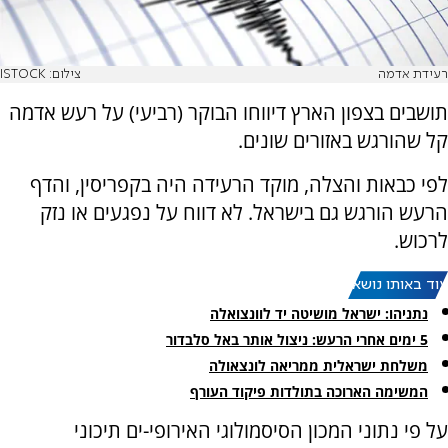
רעידת אדמה
צילום: ISTOCK
תושבים בצפון הארץ דיווחו הבוקר (רביעי) על רעש אדמה
קל שהורגש באזורים שונים.
לפי כבאות והצלה, מוקד הרעידה היה בקפריסין, והדף
הרעש הורגש גם בישראל. לא דווח על נפגעים או נזק
לרכוש.
עוד באותו נושא:
נתניהו: ישראל מושיטה יד לוונצואלה
5 ימים אחרי הרעש: ניצול אותר באל סלבדור
משלחת ישראלית ממריאה לונצאולה
המשימה הארוכה בתולדות פיקוד העורף
על פי נתוני המכון הסיסמולוגי האירופי-ים תיכוני