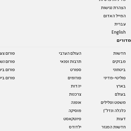
הצהרת נגישות
המייל האדום
עברית
English
מדורים
חדשות
העולם הערבי
פורום צע
מבזקים
תרבות ופנאי
פורום נשו
ביטחוני
ספורט
פורום בי
פוליטי-מדיני
פורומים
פורום בי
בארץ
יהדות
בעולם
צרכנות
משפט ופלילים
אופנה
כלכלה ונדל"ן
מוסיקה
דעות
פיוטקאסט
חדשות המגזר
ילדודס