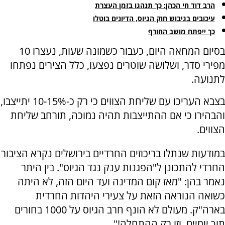
הרב דוד חי הכהן: כך תנהגו בזמן העצרת
עיכובים בגיבוש חוק הגיוס, הדיונים בוטלו
כך ייפתח מושב החורף
בסיום המחאה היום, כעבור כשמונה שעות, נעצרו 10
מפירי סדר, ושלושה שוטרים נפצעו, כלל הצירים נפתחו
לתנועה.
בצבא העריכו עם שליחת הצווים כי רק כ-10-15% יתייצבו,
והבהירו כי אם ההתייצבות תהיה נמוכה, תורחב שליחת
הצווים.
במודעות שנתלו בריכוזים החרדיים בירושלים נקרא הציבור
החרדי להתכונן ל"הפגנות ענק נגד הגיוס". בין היתר
נאמר בהן: "מאז קום המדינה ועד היום הזה, לא היתה
כשואה הנוראה הזאת על צעירי היהדות החרדית
בארה"ק. מעולם לא הונף חרב הגיוס על 1000 בחורים
תוך יומיים, וזו רק ההתחלה!".