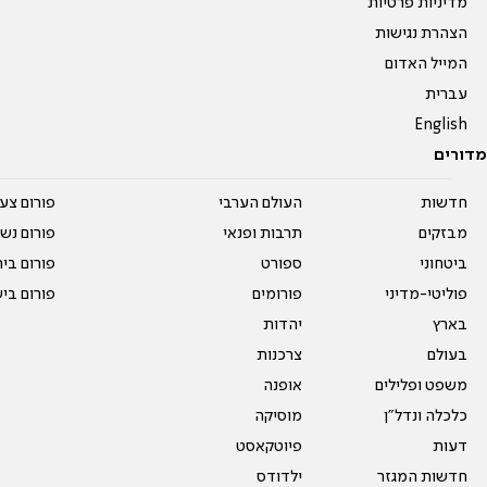
מדיניות פרטיות
הצהרת נגישות
המייל האדום
עברית
English
מדורים
חדשות
העולם הערבי
פורום צע
מבזקים
תרבות ופנאי
פורום נשו
ביטחוני
ספורט
פורום בי
פוליטי-מדיני
פורומים
פורום בי
בארץ
יהדות
בעולם
צרכנות
משפט ופלילים
אופנה
כלכלה ונדל"ן
מוסיקה
דעות
פיוטקאסט
חדשות המגזר
ילדודס