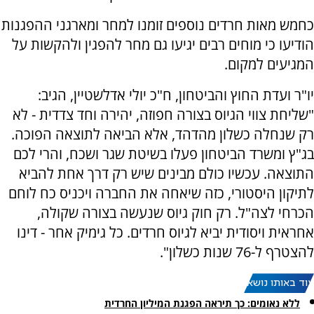
כחמש מאות חרדים נוספים זומנו למחר ומארגני ההפגנות
הודיעו כי מוחים רבים יגיעו גם מחר להפגין ולהקשות על
המגיעים למקום.
יו"ר ועדת החוץ והביטחון, ח"כ יולי אדלשטיין, הגיב:
"שליחת צווי הגיוס בצורה חפוזה, יהירה וחד צדדית - לא
רק שנחלה כשלון מהדהד, אלא הביאה לתוצאה הפוכה.
בג"ץ ומשרד הביטחון פעלו בשיטת שגר ושכח, והרי לכם
התוצאה. עכשיו כולם מבינים שיש רק דרך אחת להביא
לתיקון היסטורי, כזה שיאחה את החברה ויכניס כח לוחם
הכרחי לצה"ל. רק חוק גיוס שנעשה בצורה שקולה,
אחראית ויסודית יביא לגיוס חרדים. כל גימיק אחר - דינו
להצטרף ל-76 שנות כשלון".
עוד באותו נושא:
ללא נאומים: כך תיראה הפגנת המיליון החרדית