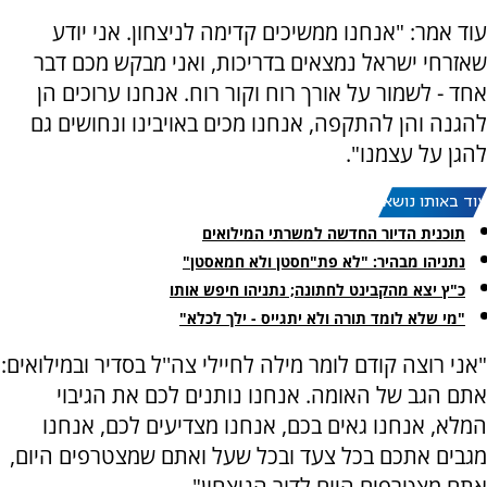
עוד אמר: "אנחנו ממשיכים קדימה לניצחון. אני יודע
שאזרחי ישראל נמצאים בדריכות, ואני מבקש מכם דבר
אחד - לשמור על אורך רוח וקור רוח. אנחנו ערוכים הן
להגנה והן להתקפה, אנחנו מכים באויבינו ונחושים גם
להגן על עצמנו".
עוד באותו נושא:
תוכנית הדיור החדשה למשרתי המילואים
נתניהו מבהיר: "לא פת"חסטן ולא חמאסטן"
כ"ץ יצא מהקבינט לחתונה; נתניהו חיפש אותו
"מי שלא לומד תורה ולא יתגייס - ילך לכלא"
"אני רוצה קודם לומר מילה לחיילי צה''ל בסדיר ובמילואים:
אתם הגב של האומה. אנחנו נותנים לכם את הגיבוי
המלא, אנחנו גאים בכם, אנחנו מצדיעים לכם, אנחנו
מגבים אתכם בכל צעד ובכל שעל ואתם שמצטרפים היום,
אתם מצטרפים היום לדור הניצחון".