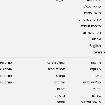
פרסמו אצלנו
תנאי שימוש
מדיניות פרטיות
הצהרת נגישות
המייל האדום
עברית
English
מדורים
חדשות
העולם הערבי
פורום צע
מבזקים
תרבות ופנאי
פורום נשו
ביטחוני
ספורט
פורום בי
פוליטי-מדיני
פורומים
פורום בי
בארץ
יהדות
בעולם
צרכנות
משפט ופלילים
אופנה