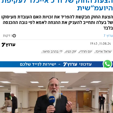
הצעת החוק של ח"כ אייכלר לעקיפת
היועמ"שית
הצעת החוק מבקשת להפריד את זכויות האם העובדת מעיסוקו
של בעלה ותחייב להעניק את ההנחה לאמא לפי גובה ההכנסה
בלבד
ערוץ 7
1 דקות
11.08.24, 19:43
ישראל אייכלר
גיוס חרדים
חוק הגיוס
גלי בהרב מיארה