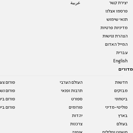
יצירת קשר
عربية
פרסמו אצלנו
תנאי שימוש
מדיניות פרטיות
הצהרת נגישות
המייל האדום
עברית
English
מדורים
חדשות
העולם הערבי
פורום צע
מבזקים
תרבות ופנאי
פורום נשו
ביטחוני
ספורט
פורום בי
פוליטי-מדיני
פורומים
פורום בי
בארץ
יהדות
בעולם
צרכנות
משפט ופלילים
אופנה