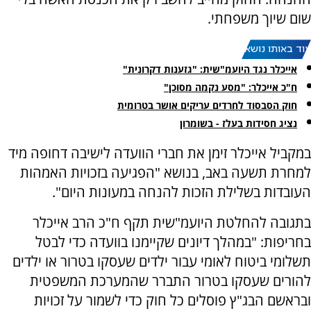
שום שיוך משפחתי.
עוד באותו נושא:
אייכלר נגד היועמ"שית: "גזענות דקרונית"
ח"כ אייכלר: "מסע נקמה מסוכן"
חוק הסבסוד לחרדים עריקים אושר בטרומית
נציג חסידות בעלז - בשומרון
במקביל אייכלר זימן את חברי הוועדה לישיבה דחופה מיד
למחרת תשעה באב, בנושא "הפגיעה בזכויות האמהות
העובדות בשלילת הזכות להנחה במעונות היום".
בתגובה להחלטת היועמ"שית תקף ח"כ הרב אייכלר
בחריפות: "במהלך דיונים שקיימנו בוועדה כדי לבטל
תשלומי ביטוח לאומי עבור ילדים שעסקו בטרור או ילדים
להורים שעסקו בטרור התברר שהמערכת המשפטית
ובראשם הבג"ץ פוסלים כל חוק כדי לשמור על זכויות