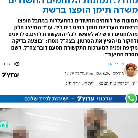
מחדל: תמונות הלוחמים החשודים
משדה תימן הופצו ברשת
תמונות של לוחמים החשודים בהתעללות במחבל הופצו
ברשתות הערביות מתוך בסיס בית ליד. עו"ד המייצג חלק
מהלוחמים דורש לא לאפשר לכלי התקשורת להיכנס לדיונים
ולחקור מי הפיץ את הסרטון. בצה"ל מסרו: "בוצעה בדיקה
מקיפה ופניה למערכות התקשורת מטעם דובר צה"ל, לשם
הסרת התיעוד".
אורלי הררי
1 דקות
פורסם:
12.08.24, 9:36
עודכן:
12:29
צה"ל
הפרקליטות הצבאית
בית ליד
שדה תימן