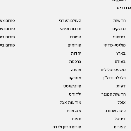
מדורים
חדשות
העולם הערבי
פורום צע
מבזקים
תרבות ופנאי
פורום נשו
ביטחוני
ספורט
פורום בי
פוליטי-מדיני
פורומים
פורום בי
בארץ
יהדות
בעולם
צרכנות
משפט ופלילים
אופנה
כלכלה ונדל"ן
מוסיקה
דעות
פיוטקאסט
חדשות המגזר
ילדודס
אוכל
מודעות אבל
כיפה שחורה
מזג אוויר
דיגיטל
תגיות
צעירים
פורום הריון ולידה