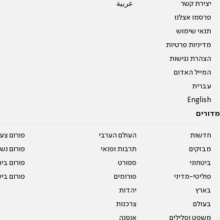
יצירת קשר
عربية
פרסמו אצלנו
תנאי שימוש
מדיניות פרטיות
הצהרת נגישות
המייל האדום
עברית
English
מדורים
חדשות
העולם הערבי
פורום צע
מבזקים
תרבות ופנאי
פורום נשו
ביטחוני
ספורט
פורום בי
פוליטי-מדיני
פורומים
פורום בי
בארץ
יהדות
בעולם
צרכנות
משפט ופלילים
אופנה