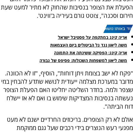
הפעלת את הצופר בנסיבות שהחוק לא מתיר למעט שעת
חירום וסכנה", צוטט גורם בעיריה ב'ווינט'.
עוד באותו נושא:
אריה קינג במתקפה על פסטיבל ישראל
משה ליאון נגד גל הביטולים ביום העצמאות
אריה קינג: הפסיקה ששינתה את התמונה
משה ליאון למשפחות השכולות: פסיפס של גבורה
"פקח לא ישב בצומת ויתן דוחות", הוסיף, "זו לא הכוונה.
מדובר במערכת מצלמה ייעודית לנושא שתדע להבחין במי
שצפר ולמה. בחדר השליטה יחליטו האם הפעלת הצופר
נעשתה בנסיבות המצדיקות שימוש בו ואם לא אז יישלח
דוח הביתה".
אולם לא רק הצופרים. בריכוזים החרדיים ישנם לא מעט
מפגעי רעש הנוצרים בידי רכבים שעל גגם ממוקמת