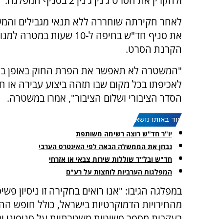
ולהקרין את הסרט ג'נין ג'נין 2 בסניף המפלגה.
לאחר חקירתה שוחררה ללא תנאי מגבילים והמ
את סניף חד"ש בחיפה ל-10 שעות במטרה
הקרנת הסרט.
"המשטרה לא תאפשר את הפרת החוק באופן בו
לאכיפתו בכל מקום שבו תזהה ביצוע עבירה או
הסדר הציבורי ושלום הציבור", אמרו במשטרה.
עוד באותו נושא:
יו"ר חד"ש רוצה רשימה משותפת
נבחן את הממשלה הבאה לפי האינטרס הערבי
חד"ש ובל"ד שוללות שירות צבאי או אזרחי
המפלגות הערביות לוחצות על רע"ם
במפלגה הגיבו: "אנו רואים בחקירה זו ניסיון פ
מהחירויות הדמוקרטיות בישראל, כולל חופש ההת
בעקבות מספר פשיטות משטרתיות על סניפינו וג