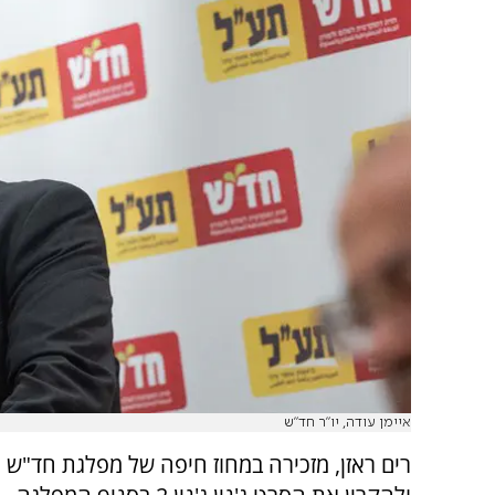
איימן עודה, יו"ר חד"ש
רים ראזן, מזכירה במחוז חיפה של מפלגת חד"ש