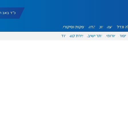
כ"ד באב תשפ"ו |
 ונדל"ן
דעות
אוכל
יהדות
הפקות וסיקורים
ספורט
פורומים
אתר ישיבה
יצירת קשר
עוד