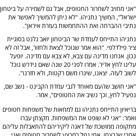
"אני מחויב לשחרור החטופים, אבל גם לשמירה על ביטחון
ישראל", המשיך נתניהו. "לא ניתן להמשיך לאפשר את
נתיבי ההברחה ואת ההתחמשות בעזרת איראן".
נתניהו התייחס לעמדת שר הביטחון יואב גלנט בסוגיית
ציר פילדלפי. "הוא אמר שנוכל לצאת ולחזור, אבל זה לא
נכון. אנחנו מדינה עם צבא, לא צבא עם מדינה. יופעל
עלינו לחץ אדיר. אמרו לפני 20 שנה שאם נידרש נוכל
לשוב לעזה. יצאנו, שיגרו משם רקטות, ולא חזרנו".
"אני חושב שהעם מאוחד לגבי עמדת הקבינט - נשב שם,
נפעיל לחץ, וכך נשיב את החטופים", אמר.
בריאיון התייחס נתניהו גם למחאות של משפחות חטופים
ואמר: "אני לא שופט את המשפחות. מקצתן עברו
מתקופה ממושכת של דאגה ליקיריהם להתאבלות עליהם
אחרי שנרצחו. אחי נפל במבצע לשחרור חטופים ואני