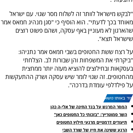
"לבקש מישראל לוותר זה לשלוח מסר שגוי. עם ישראל
מאוחד בכך לדעתי". הוא הוסיף כי "סגן מנהיג חמאס אמר
שהארגון לא מעוניין באף עסקה, ושהם פשוט רוצים
שישראל תצא".
על רצח ששת החטופים בשבי חמאס אמר נתניהו:
"ביקרתי את המשפחות והן שבורות לב. הצלחתי
בעסקאות ובחילוצים להוציא מעזה יותר ממחצית
מהחטופים. זה שגוי לומר שיש עסקה ושרק ההתעקשות
על פילדלפי עומדת בדרכה".
עוד באותו נושא:
המסר המרגש על בגד החינה של אלי-ה כהן
השר סמוטריץ': "בזכותי כל החטופים כאן"
תיעודים דרמטיים מרגעי חילוץ החטופים
הרגע ששינה את חייו של שורד השבי