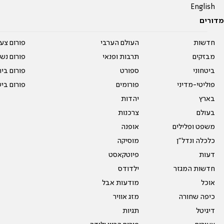
English
מדורים
חדשות
העולם הערבי
פורום צע
מבזקים
תרבות ופנאי
פורום נשו
ביטחוני
ספורט
פורום בי
פוליטי-מדיני
פורומים
פורום בי
בארץ
יהדות
בעולם
צרכנות
משפט ופלילים
אופנה
כלכלה ונדל"ן
מוסיקה
דעות
פיוטקאסט
חדשות המגזר
ילדודס
אוכל
מודעות אבל
כיפה שחורה
מזג אוויר
דיגיטל
תגיות