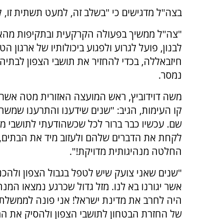
בצה"ל מדגישים כי "בשלב זה, למעט תשתית זו, ל
"צה"ל ממשיך בפעולה הקרקעית ובתקיפות מהאו
לבנון, פועל לגרוע ולפגוע ביכולותיו של ארגון הט
חיזבאללה, בכדי להחזיר את תושבי הצפון לבתיהם
נמסר.
משה דוידוביץ, ראש המועצה האזורית מטה אשר וי
קו העימות, הגיב: "שנים שידענו והתרענו שמשה
שם. עכשיו כבר ברור לכל שכשהודעתי לתושבי 
לקחת את הדברים שלהם ולעזוב מיד את הבתים, 
החלטה מנהיגותית מדויקת!".
"שנים שאני צועק שיש לטפל בגבול הצפון ולהכני
אשר יגורנו בא לנו. מזל גדול שכרגע נמצאו המנ
היה לחרב את מדינת ישראל! אני פונה לממשלת
של החזרת הבטחון לתושבי הצפון ולהסיק את ה