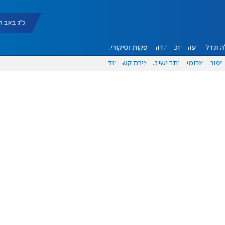
כ"ג באב תשפ"ו |
 ונדל"ן
דעות
אוכל
יהדות
הפקות וסיקורים
ספורט
פורומים
אתר ישיבה
יצירת קשר
עוד