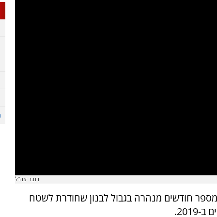
דובר צה"ל
י מספר חודשים מנהרה בגבול לבנון שחודרת לשטח
201.