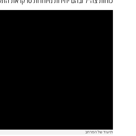
כוחות צה"ל ובהם יחידות מיוחדות סרקו את התשת
תיעוד של המרחב