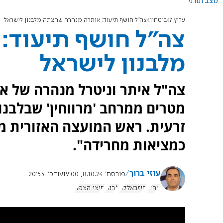
מצב תורני
ערוץ 7
ביטחון
צה"ל חושף תיעוד: אותרה מנהרה שחצתה מלבנון לישראל
צה"ל חושף תיעוד:
מלבנון לישראל
מטרים ממרחב 'מרווחין' שבלבנו
זרעית. ראש המועצה האזורית מר
כמציאות מחרידה".
עוזי ברוך
פורסם:
8.10.24, 19:00
עודכן:
20:53
צה"ל
חיזבאללה
לבנון
חיצי הצפון