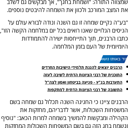
שמצווה התורה: "ושמחת בחגך", אך מבקשים גם לשלב
את המצב המורכב ולכוון את השמחה להיבטים נוספים.
"בע"ה נקיים שמחה זו גם השנה ונודה לבורא עולם על
הניסים הגלויים שאנו רואים בכל יום במלחמה הקשה הזו",
כתבו הרבנים, תוך התייחסות ישירה להתמודדות
היומיומית של העם בזמן המלחמה.
עוד באותו נושא:
הרבנים יוצאים להגנת תלמידי הישיבות החרדים
התוכנית של רבני הציונות הדתית לשיבה לעזה
התערבות בג"ץ - פגיעה בביטחון ואסון לצה"ל
התשובה של רבני הציונות הדתית למתקפות
הרבנים ציינו כי החגיגה השנה תכלול גם שמחה בשם
המשפחות השכולות, אשר לדבריהם, מחזקות את
הקהילה ומבקשות להמשיך בשמחה למרות הכאב: "נוסיף
ונשמח בחג הזה גם בשם המשפחות השכולות המחזקות