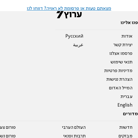
מצאתם טעות או פרסומת לא ראויה? דווחו לנו
פנו אלינו
אודות
Pусский
יצירת קשר
عربية
פרסמו אצלנו
תנאי שימוש
מדיניות פרטיות
הצהרת נגישות
המייל האדום
עברית
English
מדורים
חדשות
העולם הערבי
פורום צע
מבזקים
תרבות ופנאי
פורום נשו