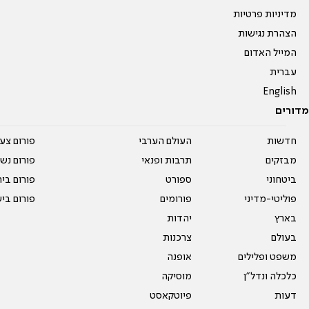
מדיניות פרטיות
הצהרת נגישות
המייל האדום
עברית
English
מדורים
חדשות
העולם הערבי
פורום צע
מבזקים
תרבות ופנאי
פורום נשו
ביטחוני
ספורט
פורום בי
פוליטי-מדיני
פורומים
פורום בי
בארץ
יהדות
בעולם
צרכנות
משפט ופלילים
אופנה
כלכלה ונדל"ן
מוסיקה
דעות
פיוטקאסט