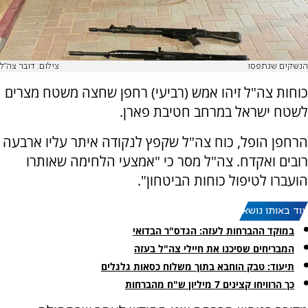
הנשקים שנתפסו
צילום: דובר צה"ל
כוחות צה"ל זיהו אמש (רביעי) רחפן שחצה משטח מצרים
לשטח ישראל במרחב חטיבת פארן.
הרחפן הופל, כוח צה"ל שקפץ לנקודה איתר עליו ארבעה
רובים ואקדח. צה"ל מסר כי "אמצעי הלחימה שאותרו
הועברו לטיפול כוחות הביטחון".
עוד באותו נושא:
במוקד ההברחות לעזה: הגדס"ר הבדואי
המבריחים שסיכנו את חיילי צה"ל בעזה
תיעוד: טבק הוחבא בתוך משלוח כסאות גלגלים
כך הרוויחו קצינים 7 מיליון ש"ח מהברחות