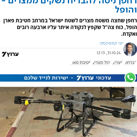
רחפן ניסה להבריח נשקים ממצרים -
והופל
רחפן שחצה משטח מצרים לשטח ישראל במרחב חטיבת פארן
הופל, כוח צה"ל שקפץ לנקודה איתר עליו ארבעה רובים
ואקדח.
יוני קמפינסקי
31.10.24, 12:13
הברחות
מצרים
גבול מצרים
חטיבת פארן