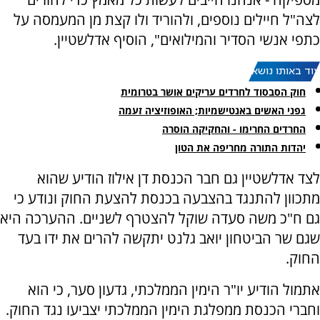
לצה"ל חיילים נוספים, ולהוריד ולו קצת מן המעמסה על
כתפי אנשי הסדיר והמילואים", הוסיף אדלשטיין.
עוד באותו נושא:
חוק הסבסוד לחרדים עריקים אושר בטרומית
גפני האשים באנטישמיות; האופוזיציה זעמה
החרדים החרימו - והחקיקה הוסרה
יהדות התורה מחריפה את הטון
לצד אדלשטיין גם חבר הכנסת דן אילוז הודיע שהוא
מתכוון להתנגד בהצבעה בכנסת להצעת החוק ונודע כי
גם ח"כ משה סעדה שוקל להצטרף לשניים. ההערכה היא
שגם שר הביטחון יואב גלנט יתקשה להרים את ידו בעד
החוק.
אתמול הודיע יו"ר הימין הממלכתי, גדעון סער, כי הוא
וחברי הכנסת ממפלגת הימין הממלכתי יצביעו נגד החוק.