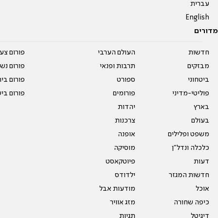
עברית
English
מדורים
חדשות
העולם הערבי
פורום צע
מבזקים
תרבות ופנאי
פורום נשו
ביטחוני
ספורט
פורום בי
פוליטי-מדיני
פורומים
פורום בי
בארץ
יהדות
בעולם
צרכנות
משפט ופלילים
אופנה
כלכלה ונדל"ן
מוסיקה
דעות
פיוטקאסט
חדשות המגזר
ילדודס
אוכל
מודעות אבל
כיפה שחורה
מזג אוויר
דיגיטל
תגיות