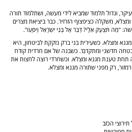
קר, וגדול תלמוד שמביא לידי מעשה, ושתלמוד תורה
מצלא, משקלה כציפצוף הזרזיר. כבר ביציאת מצרים
ַק אֵלָי? דַּבֵּר אֶל בְּנֵי יִשְׂרָאֵל וְיִסָּעוּ".
א ומצלא. כשעירית בני ברק נזקקת לביטחון, היא
טחה חדשני ומתקדם'. כשבנה של אם חרדית קודח
חה תחת טענת מגנא ומצלא. וכשחרדי רוצה לחצות את
 רמזור, רק מפני שתורה מגנא ומצלא.
תירוצי הכזב
ת מפורשות