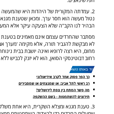
הפלשינאצים.
2. עמדתה המקורית של היהדות היא שהמעשה עי
נטול מעשה הוא חסר ערך. ומכאן שטענת מגנא ו
הבהיר לנו הקב"ה שלא הצעקה עיקר אלא המעשה: "מַה תִּצְע
מסתבר שהחרדים עצמם אינם מאמינים בטענת מגנ
לא מבקשת להגביר תורה, אלא מקימה 'מערך אב
מחום, היא רצה לרופא ואינה יושבת בבית נינו
רחוב ז'בוטינסקי הסואן, הוא לא יזנק לכביש ללא
עוד באותו נושא:
כך הפך פסוק אחד לקרב אידיאולוגי
רב ראשי לתל אביב: או שמנצחים או שמסבירים
מה פשר המתח בין צפת לירושלים?
תירוצים להשתמטות - בשם ההשקפה
3. טענת מגנא ומצלא השקרית, היא אחת משלל 
שמעלים החרדים כדי להצדיק השתמטותם ממצוו