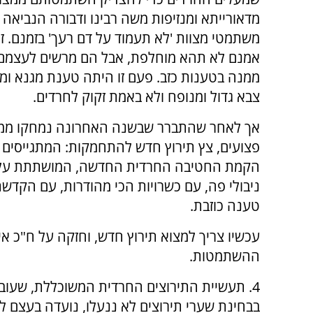
מדאורייתא ומנזיפות משה רבינו ודבורה הנביאה
משתמטי מצוות 'לא תעמוד על דם רעך' בזמנם. 
אמנם לא תהא מוחלפת, אבל הם מרשים לעצמם
ממנה בטענות כזב. פעם זו היתה טענת מגנא ומ
צבא גדול ומנופח ולא באמת זקוק לחרדים.
פצועים, צץ תירוץ חדש להתחמקות: המתגייסים ה
הקמת החטיבה החרדית החדשה, המושתתת על א
ניבולי פה, עם כשרויות הכי מהודרות, עם הקדשת ז
טענה כוזבת.
עכשיו צריך למצוא תירוץ חדש, וחזקה על ח"כ א
ההשתמטות.
4. תעשיית התירוצים החרדית המשוכללת, שעובד
בבחינת שערי תירוצים לא ננעלו, נועדה בעצם ל