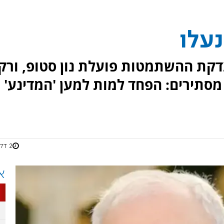
נעלו
קת ההשתמטות פועלת נון סטופ, ורק
סתירים: הפחד למות למען 'המדינע'
2 דקות
א