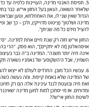
5. תפיסת האנטי מדינה, העויינות כלפיה עד כדי 
שלאחר השואה, הגאון בעל החזון אי"ש. כבר ב
הגדול שאין שני לו, את האתחלתא, וטען שבראש
מדינה ושלטון" (ציטוט מדוייק!), ולכן – כך שב ו
להציל מידם כל מה שניתן".
החזון אי"ש חזה רק שנת חיים אחת למדינה. "ס'ו
אויסהאלטן [זה לא יתקיים]", הוא פסק. "הרי ב
אינה חיה יותר משנה". המדינה ב"ה כבר בעיצומ
השמיני, אבל ה'השקופע' של נאמניו נשארה תקועה ב
6. עכשיו הכל מובן. החרדים לעולם לא ייצאו לה
של המדינה שלא באמת קיימת. ומה נעשה כשהמ
זאת חיה ובועטת לנגד עינינו? אלה הם רק חזיונו
ומדוחים. אז מי יסתכן למות למען מדינה 'שאיננה 
לשיטת החזון אי"ש??