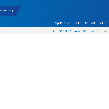
כ"ה באב תשפ"ו |
 ונדל"ן
דעות
אוכל
יהדות
הפקות וסיקורים
ספורט
פורומים
אתר ישיבה
יצירת קשר
עוד