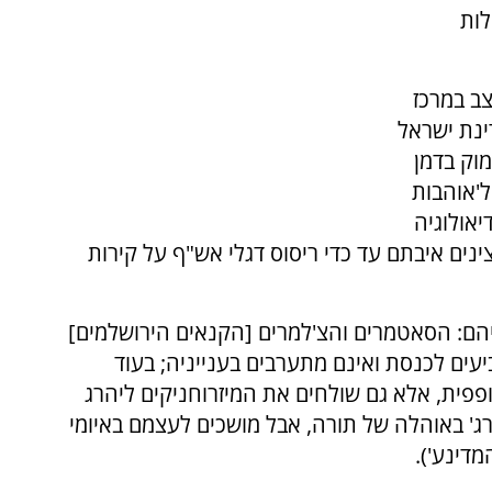
לות
ב במרכז
ינת ישראל
מוק בדמן
ל'אוהבות
יאולוגיה
נים איבתם עד כדי ריסוס דגלי אש"ף על קירות
ניהם: הסאטמרים והצ'למרים [הקנאים הירושלמים]
יעים לכנסת ואינם מתערבים בענייניה; בעוד
פית, אלא גם שולחים את המיזרוחניקים ליהרג
ג' באוהלה של תורה, אבל מושכים לעצמם באיומי
מדינע').