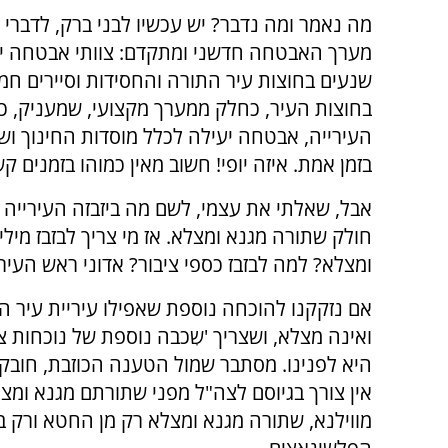
מה נאמר ומה נדבר? יש עכשיו לבני ברק, לדברי ה
מערך האבטחה חדשני ומתקדם: צוותי אבטחה ייע
שנעים בחוצות עיר התורה והחסידות וסיירים חמו
בחוצות העיר, כחלק ממערך מקצועי, שמעניק, כ
העירייה, אבטחה יעילה לכלל מוסדות החינוך וש
בזמן אמת. איזה יופי! חשוב מאין כמוהו בזמנים ק
אבל, שאלתי את עצמי, לשם מה ביזבזה העירייה 
חולק שתורה מגנא ומצלא. אז מי צריך לבזבז מילי
ומצלא? למה לבזבז כספי ציבור? אדוני ראש העיר
אם נזקקנו להוכחה נוספת שאפילו עיריית עיר 
ואינה מצלא, ושצריך 'שִכבה נוספת של נוכחות צ
היא לפנינו. מסתבר שמול הטענה הכוזבת, חובקת
אין צורך בגיוסם לצה"ל מפני שתורתם מגנא ומצ
מווילנא, שתורה מגנא ומצלא רק מן החטא ורק באו