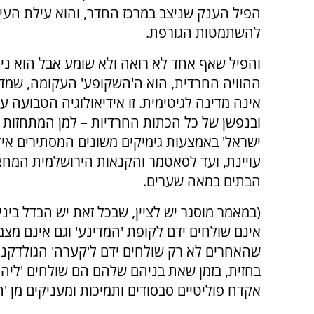
הפיל הענק שניצב במרכז החדר, והוא עילת העי
להשתמטות הגורפת.
והפיל שאף אחד לא רואה ולא שומע אבל הוא ניצ
ההוויה החרדית, הוא ה'השקופע' העקומה, שמד
אינה מדינה לגיטימית. זו אידיאולוגיה הטבועה ע
ובנפשן של כל הכתות החרדיות – למן המתחזות 
ישראל' באמצעות גימיקים משונים המסתירים איד
עויינת, ועד לסאטמר והקנאות הירושלמית המחצי
הבתים במאה שערים.
(במאמר מוסגר יש לציין, שבכל זאת יש הבדל בי
אינם שולחים ידם לקופת 'המדינע' וגם אינם מצב
שהאחרים לא רק שולחים ידם ל'קערה' הגולדקנופ
בחזית, בזמן שאת בניהם שלהם הם שולחים 'ליהר
אקדח פוליטיים סבסודים ותמיכות ומעניקים מן 'ה