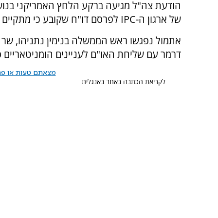
הודעת צה"ל מגיעה ברקע הלחץ האמריקני בנושא
של ארגון ה-IPC לפרסם דו"ח שקובע כי מתקיים מצב של רעב בצפון רצועת עזה.
אתמול נפגשו ראש הממשלה בנימין נתניהו, שר ה
דרמר עם שליחת האו"ם לעניינים הומניטאריים סי
מצאתם טעות או פרס
לקריאת הכתבה באתר באנגלית