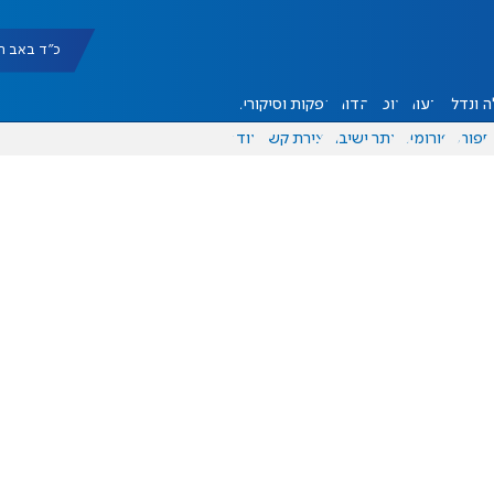
כ"ד באב תשפ"ו |
 ונדל"ן
דעות
אוכל
יהדות
הפקות וסיקורים
ספורט
פורומים
אתר ישיבה
יצירת קשר
עוד