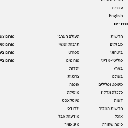
עברית
English
מדורים
חדשות
העולם הערבי
פורום צע
מבזקים
תרבות ופנאי
פורום נשו
ביטחוני
ספורט
פורום בי
פוליטי-מדיני
פורומים
פורום בי
בארץ
יהדות
בעולם
צרכנות
משפט ופלילים
אופנה
כלכלה ונדל"ן
מוסיקה
דעות
פיוטקאסט
חדשות המגזר
ילדודס
אוכל
מודעות אבל
כיפה שחורה
מזג אוויר