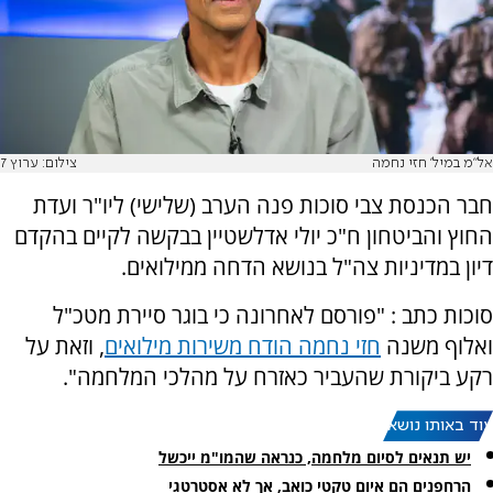
אל”מ במיל’ חזי נחמה
צילום: ערוץ 7
חבר הכנסת צבי סוכות פנה הערב (שלישי) ליו"ר ועדת
החוץ והביטחון ח"כ יולי אדלשטיין בבקשה לקיים בהקדם
דיון במדיניות צה"ל בנושא הדחה ממילואים.
סוכות כתב : "פורסם לאחרונה כי בוגר סיירת מטכ"ל
ואלוף משנה
חזי נחמה הודח משירות מילואים
, וזאת על
רקע ביקורת שהעביר כאזרח על מהלכי המלחמה".
עוד באותו נושא:
יש תנאים לסיום מלחמה, כנראה שהמו"מ ייכשל
הרחפנים הם איום טקטי כואב, אך לא אסטרטגי