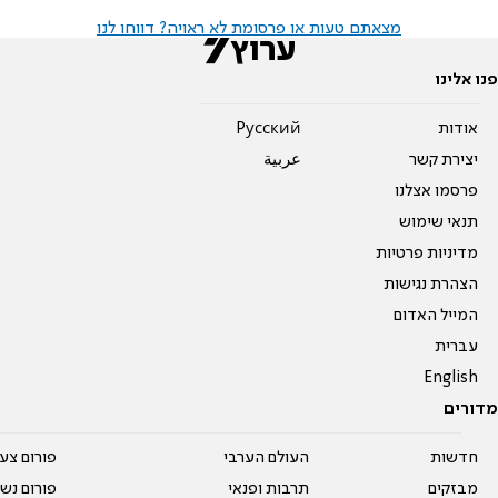
מצאתם טעות או פרסומת לא ראויה? דווחו לנו
פנו אלינו
אודות
Pусский
יצירת קשר
عربية
פרסמו אצלנו
תנאי שימוש
מדיניות פרטיות
הצהרת נגישות
המייל האדום
עברית
English
מדורים
חדשות
העולם הערבי
פורום צע
מבזקים
תרבות ופנאי
פורום נשו