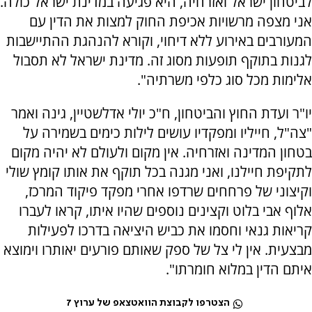
לביטחון ישראל ואזרחיה, היא פגיעה במדינת ישראל כולה.
אני מצפה מרשויות אכיפת החוק למצות את הדין עם
המעורבים באירוע ללא דיחוי, וקורא להנהגת ההתיישבות
לגנות בתוקף תופעות מסוג זה. ‏מדינת ישראל לא תסבול
אלימות מכל סוג כלפי משרתיה".
יו"ר ועדת החוץ והביטחון, ח"כ יולי אדלשטיין, גינה ואמר
"צה"ל, חייליו ומפקדיו עושים לילות כימים בשמירה על
בטחון המדינה ואזרחיה. אין מקום ולעולם לא יהיה מקום
לתקיפת חיילנו, ואני מגנה בכל תוקף את אותו קומץ שולי
וקיצוני של פרחחים שרדפו אחרי מפקד פיקוד המרכז,
אלוף אבי בלוט וקצינים נוספים שהיו איתו, קראו לעברו
קריאות גנאי וחסמו את כביש היציאה בדרכו לפעילות
מבצעית. אין לי צל של ספק שאותם פורעים יאותרו וימוצא
איתם הדין במלוא חומרתו".
הצטרפו לקבוצת הוואטצאפ של ערוץ 7