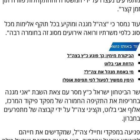
מתפרעים נעצרו על ידי המשטרה וההתקהלות פוזרה תוך
זמן קצר".
עוד נמסר כי "צה"ל מגנה ומוקיע בכל תוקף אלימות מכל
סוג כלפי משרתיו ורואה אירועים מסוג זה בחומרה רבה".
עוד באותו נושא:
הביקורת מימין: כך פוגע כ"ץ בצה"ל
הדחת אבי בלוט
מי באמת מנהל את צה"ל?
הימין ממשיך לפעול לפי תפיסת אוסלו
שר הביטחון ישראל כ"ץ מסר עם צאת השבת "אני מגנה
בחריפות את התקיפה החמורה של מפקד פיקוד המרכז,
אלוף אבי בלוט, וקציני צה"ל על ידי קבוצה של מתפרעים
בחברון.
‏פגיעה במפקדי וחיילי צה"ל, שמקדישים את חייהם